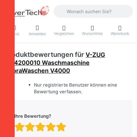
Geben Sie einen Suchbegriff ein. Währ
Vergleichen
Wunschliste
Warenkorb
Menü
Anmelden
Produktbewertungen für
V-ZUG
1104200010 Waschmaschine
AdoraWaschen V4000
Nur registrierte Benutzer können eine
Bewertung verfassen.
Ihre Bewertung?
Bewertung: 1 von 5 Stern
Bewertung: 2 von 5 St
Bewertung: 3 von 5 
Bewertung: 4 von 
Bewertung: 5 vo