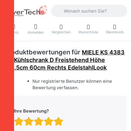
Geben Sie einen Suchbegriff ein. Währ
Vergleichen
Wunschliste
Warenkorb
Menü
Anmelden
Produktbewertungen für
MIELE KS 4383
DD Kühlschrank D Freistehend Höhe
185.5cm 60cm Rechts EdelstahlLook
Nur registrierte Benutzer können eine
Bewertung verfassen.
Ihre Bewertung?
Bewertung: 1 von 5 Stern
Bewertung: 2 von 5 St
Bewertung: 3 von 5 
Bewertung: 4 von 
Bewertung: 5 vo