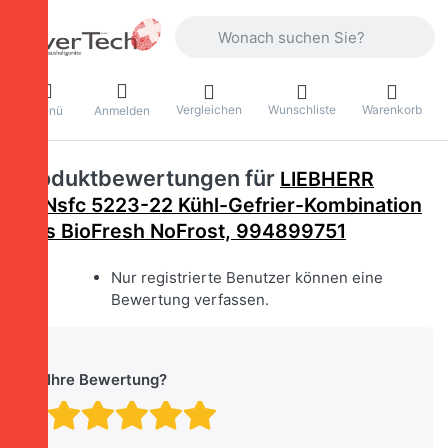
Geben Sie einen Suchbegriff ein. Währ
Vergleichen
Wunschliste
Warenkorb
Menü
Anmelden
Produktbewertungen für
LIEBHERR
CBNsfc 5223-22 Kühl-Gefrier-Kombination
Plus BioFresh NoFrost, 994899751
Nur registrierte Benutzer können eine
Bewertung verfassen.
Ihre Bewertung?
Bewertung: 1 von 5 Stern
Bewertung: 2 von 5 St
Bewertung: 3 von 5 
Bewertung: 4 von 
Bewertung: 5 vo