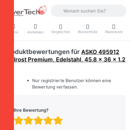
Geben Sie einen Suchbegriff ein. Währ
Vergleichen
Wunschliste
Warenkorb
Menü
Anmelden
Produktbewertungen für
ASKO 495912
Grillrost Premium, Edelstahl, 45.8 × 36 x 1.2
cm
Nur registrierte Benutzer können eine
Bewertung verfassen.
Ihre Bewertung?
Bewertung: 1 von 5 Stern
Bewertung: 2 von 5 St
Bewertung: 3 von 5 
Bewertung: 4 von 
Bewertung: 5 vo