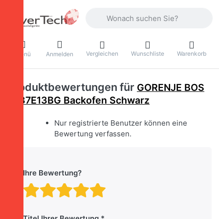
Geben Sie einen Suchbegriff ein. Währ
Vergleichen
Wunschliste
Warenkorb
Menü
Anmelden
Produktbewertungen für
GORENJE BOS
6737E13BG Backofen Schwarz
Nur registrierte Benutzer können eine
Bewertung verfassen.
Ihre Bewertung?
Bewertung: 1 von 5 Stern
Bewertung: 2 von 5 St
Bewertung: 3 von 5 
Bewertung: 4 von 
Bewertung: 5 vo
Titel Ihrer Bewertung