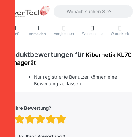
Geben Sie einen Suchbegriff ein. Währ
Vergleichen
Wunschliste
Warenkorb
Menü
Anmelden
Produktbewertungen für
Kibernetik KL70
Klimagerät
Nur registrierte Benutzer können eine
Bewertung verfassen.
Ihre Bewertung?
Bewertung: 1 von 5 Stern
Bewertung: 2 von 5 St
Bewertung: 3 von 5 
Bewertung: 4 von 
Bewertung: 5 vo
Titel Ihrer Bewertung