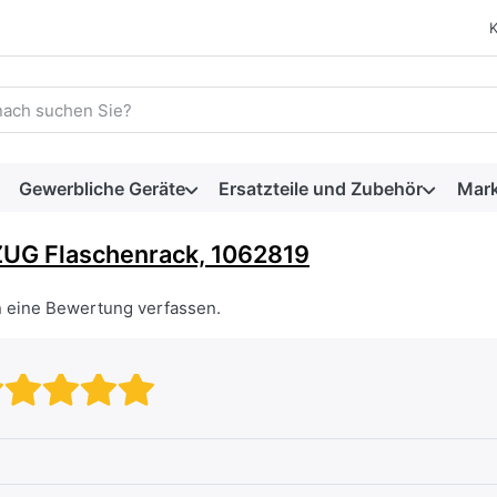
 einen Suchbegriff ein. Während Sie tippen, erscheinen automat
Gewerbliche Geräte
Ersatzteile und Zubehör
Mar
UG Flaschenrack, 1062819
n eine Bewertung verfassen.
Bewertung: 1 von 5 Sternen. sc
Bewertung: 2 von 5 Sternen.
Bewertung: 3 von 5 Stern
Bewertung: 4 von 5 Ste
Bewertung: 5 von 5 S