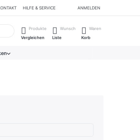
KONTAKT
HILFE & SERVICE
ANMELDEN
isch erste Ergebnisse. Drücken Sie die Eingabetaste, um alle 
Produkte
Wunsch
Waren
Vergleichen
Liste
Korb
ken
hlecht
en.
rnen.
ternen. sehr gut