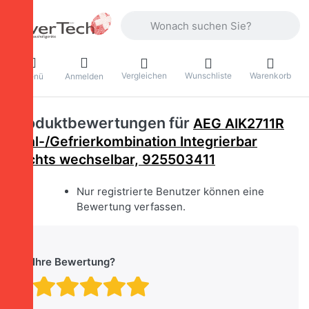
Geben Sie einen Suchbegriff ein. Währ
Vergleichen
Wunschliste
Warenkorb
Menü
Anmelden
Produktbewertungen für
AEG AIK2711R
Kühl-/Gefrierkombination Integrierbar
Rechts wechselbar, 925503411
Nur registrierte Benutzer können eine
Bewertung verfassen.
Ihre Bewertung?
Bewertung: 1 von 5 Stern
Bewertung: 2 von 5 St
Bewertung: 3 von 5 
Bewertung: 4 von 
Bewertung: 5 vo