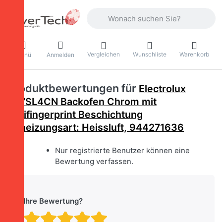
Geben Sie einen Suchbegriff ein. Währ
Vergleichen
Wunschliste
Warenkorb
Menü
Anmelden
Produktbewertungen für
Electrolux
EB7SL4CN Backofen Chrom mit
Antifingerprint Beschichtung
Beheizungsart: Heissluft, 944271636
Nur registrierte Benutzer können eine
Bewertung verfassen.
Ihre Bewertung?
Bewertung: 1 von 5 Stern
Bewertung: 2 von 5 St
Bewertung: 3 von 5 
Bewertung: 4 von 
Bewertung: 5 vo