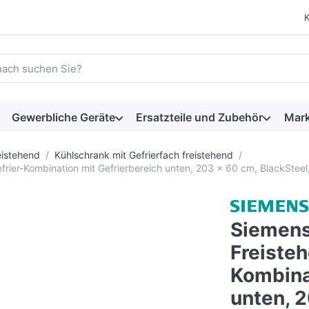
 einen Suchbegriff ein. Während Sie tippen, erscheinen automat
Gewerbliche Geräte
Ersatzteile und Zubehör
Mar
eistehend
Kühlschrank mit Gefrierfach freistehend
er-Kombination mit Gefrierbereich unten, 203 x 60 cm, BlackSteel,
Siemens
Freisteh
Kombina
unten, 2