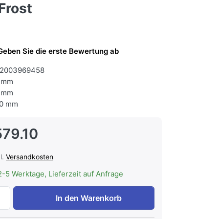
Frost
Geben Sie die erste Bewertung ab
2003969458
 mm
 mm
0 mm
579.10
l.
Versandkosten
2-5 Werktage, Lieferzeit auf Anfrage
Siemens KG39N4X1F iQ500, Freistehende Kühl-Gefrier-Kombi
In den Warenkorb