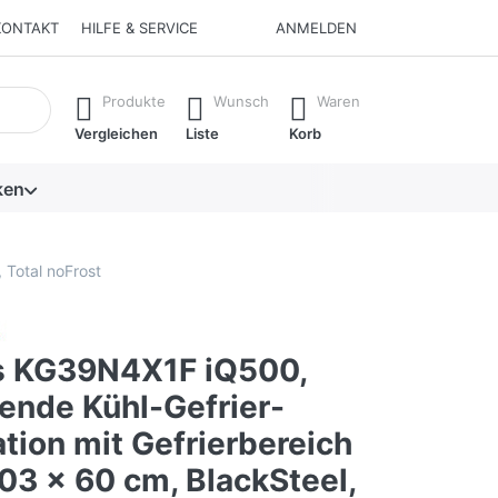
KONTAKT
HILFE & SERVICE
ANMELDEN
isch erste Ergebnisse. Drücken Sie die Eingabetaste, um alle 
Produkte
Wunsch
Waren
Vergleichen
Liste
Korb
ken
 Total noFrost
 KG39N4X1F iQ500,
ende Kühl-Gefrier-
tion mit Gefrierbereich
03 x 60 cm, BlackSteel,