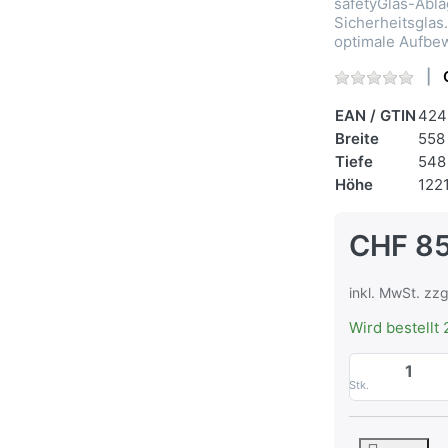
safetyGlas-Abla
Sicherheitsglas
optimale Aufb
EAN / GTIN
424
Breite
558
Tiefe
548
Höhe
122
CHF 8
inkl. MwSt. zzg
Wird bestellt 
Stk.