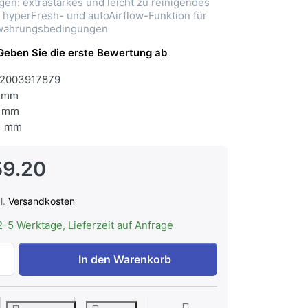
gen: extrastarkes und leicht zu reinigendes
. hyperFresh- und autoAirflow-Funktion für
ewahrungsbedingungen
Geben Sie die erste Bewertung ab
2003917879
 mm
 mm
1 mm
59.20
l.
Versandkosten
2-5 Werktage, Lieferzeit auf Anfrage
Siemens KI41RADD1 iQ500 Einbau-Kühlschrank 122.5 x 56 
In den Warenkorb