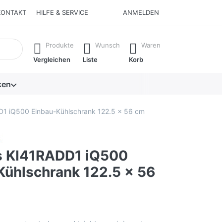
KONTAKT
HILFE & SERVICE
ANMELDEN
isch erste Ergebnisse. Drücken Sie die Eingabetaste, um alle 
Produkte
Wunsch
Waren
Vergleichen
Liste
Korb
ken
1 iQ500 Einbau-Kühlschrank 122.5 x 56 cm
 KI41RADD1 iQ500
Kühlschrank 122.5 x 56