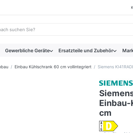
 einen Suchbegriff ein. Während Sie tippen, erscheinen automat
Gewerbliche Geräte
Ersatzteile und Zubehör
Mar
nbau
Einbau Kühlschrank 60 cm vollintegriert
Siemens KI41RADD
Siemens
Einbau-
cm