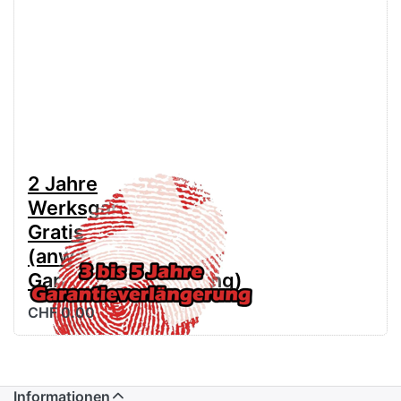
2 Jahre
Werksgarantie
Gratis
(anwählen für
Garantieverlängerung)
CHF 0.00
Informationen