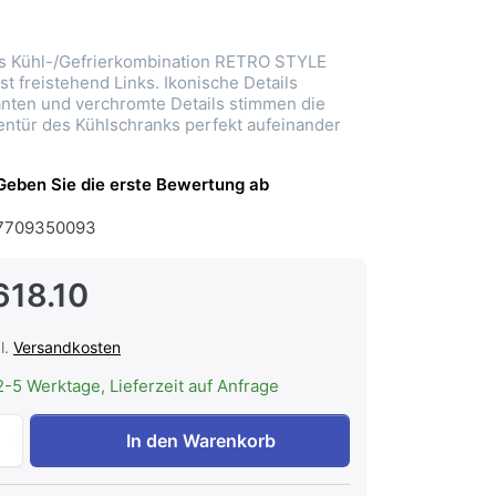
's Kühl-/Gefrierkombination RETRO STYLE
 freistehend Links. Ikonische Details
nten und verchromte Details stimmen die
ntür des Kühlschranks perfekt aufeinander
Geben Sie die erste Bewertung ab
7709350093
618.10
l.
Versandkosten
2-5 Werktage, Lieferzeit auf Anfrage
Smeg FAB32LOR6 Kühlschrank 50's Kühl-/Gefrierkombinati
In den Warenkorb