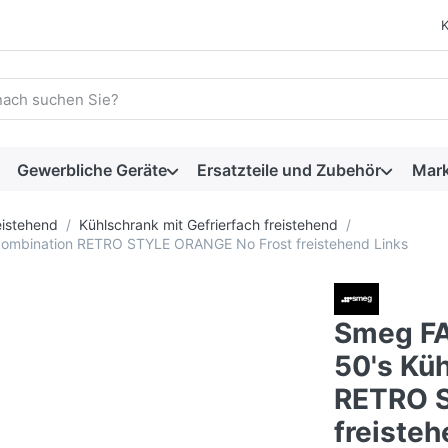
 einen Suchbegriff ein. Während Sie tippen, erscheinen automat
Gewerbliche Geräte
Ersatzteile und Zubehör
Mar
eistehend
Kühlschrank mit Gefrierfach freistehend
kombination RETRO STYLE ORANGE No Frost freistehend Links
Smeg F
50's Kü
RETRO 
freisteh