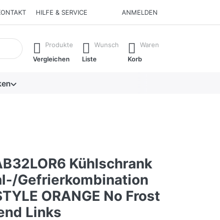
KONTAKT
HILFE & SERVICE
ANMELDEN
isch erste Ergebnisse. Drücken Sie die Eingabetaste, um alle 
Produkte
Wunsch
Waren
Vergleichen
Liste
Korb
ken
AB32LOR6 Kühlschrank
hl-/Gefrierkombination
STYLE ORANGE No Frost
end Links