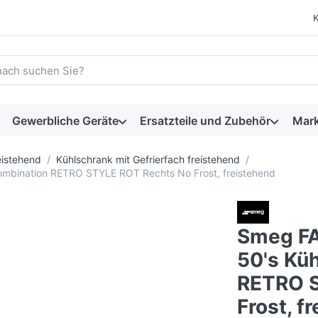
 einen Suchbegriff ein. Während Sie tippen, erscheinen automat
Gewerbliche Geräte
Ersatzteile und Zubehör
Mar
eistehend
Kühlschrank mit Gefrierfach freistehend
mbination RETRO STYLE ROT Rechts No Frost, freistehend
Smeg F
50's Kü
RETRO S
Frost, f