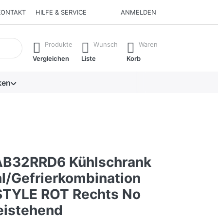
KONTAKT
HILFE & SERVICE
ANMELDEN
isch erste Ergebnisse. Drücken Sie die Eingabetaste, um alle 
Produkte
Wunsch
Waren
Vergleichen
Liste
Korb
ken
AB32RRD6 Kühlschrank
hl/Gefrierkombination
TYLE ROT Rechts No
reistehend