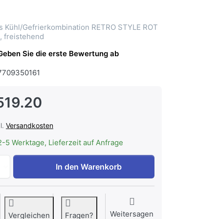
's Kühl/Gefrierkombination RETRO STYLE ROT
, freistehend
Geben Sie die erste Bewertung ab
7709350161
519.20
l.
Versandkosten
2-5 Werktage, Lieferzeit auf Anfrage
Smeg FAB32RRD6 Kühlschrank 50's Kühl/Gefrierkombinatio
In den Warenkorb
Weitersagen
Vergleichen
Fragen?