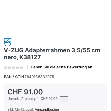
V-ZUG Adapterrahmen 3,5/55 cm
nero, K38127
Geben Sie die erste Bewertung ab
EAN / GTIN
7640138332975
CHF 91.00
Die UVP ist der vorgeschlagene oder empfohlene Verkaufspreis e
Unverb. Preisempf.:
CHF 91.00
inkl. MwSt. zzgl.
Versandkosten