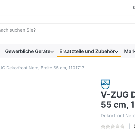
 einen Suchbegriff ein. Während Sie tippen, erscheinen automat
Gewerbliche Geräte
Ersatzteile und Zubehör
Mar
UG Dekorfront Nero, Breite 55 cm, 1101717
V-ZUG D
55 cm, 
Dekorfront Nero