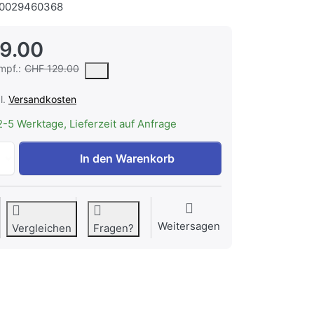
0029460368
9.00
r vorgeschlagene oder empfohlene Verkaufspreis eines Produkts, wie 
mpf.:
CHF 129.00
l.
Versandkosten
2-5 Werktage, Lieferzeit auf Anfrage
V-ZUG Dekorfront Nero, Breite 55 cm, 1101717 zu CHF 129.
In den Warenkorb
Weitersagen
Vergleichen
Fragen?