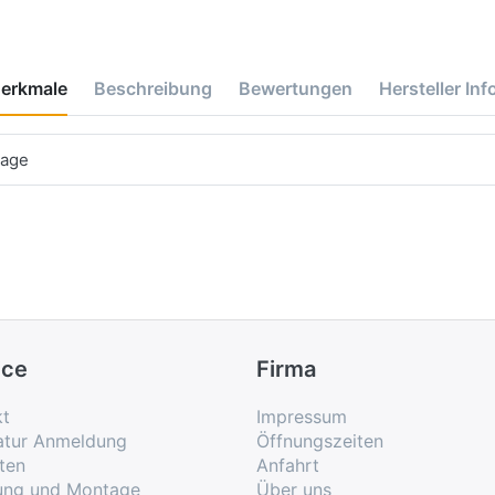
erkmale
Beschreibung
Bewertungen
Hersteller Inf
tage
ice
Firma
kt
Impressum
atur Anmeldung
Öffnungszeiten
ten
Anfahrt
rung und Montage
Über uns