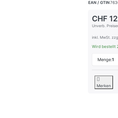
EAN / GTIN
763
CHF 12
Die UVP ist de
Unverb. Preise
inkl. MwSt. zzg
Wird bestellt 
Menge:
1
Merken