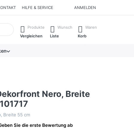
KONTAKT
HILFE & SERVICE
ANMELDEN
isch erste Ergebnisse. Drücken Sie die Eingabetaste, um alle 
Produkte
Wunsch
Waren
Vergleichen
Liste
Korb
ken
ekorfront Nero, Breite
1101717
, Breite 55 cm
Geben Sie die erste Bewertung ab