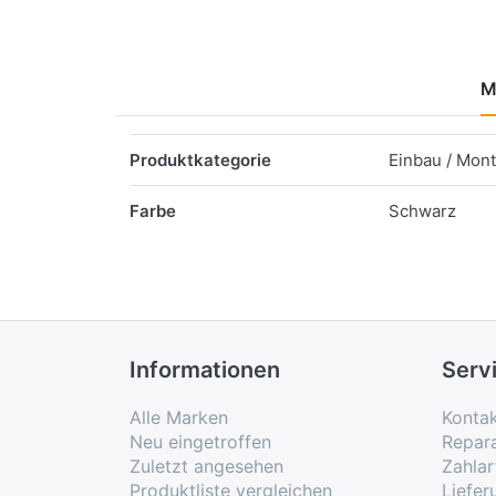
M
Merkmale
Produktkategorie
Einbau / Mon
Farbe
Schwarz
Informationen
Serv
Alle Marken
Konta
Neu eingetroffen
Repar
Zuletzt angesehen
Zahlar
Produktliste vergleichen
Liefe