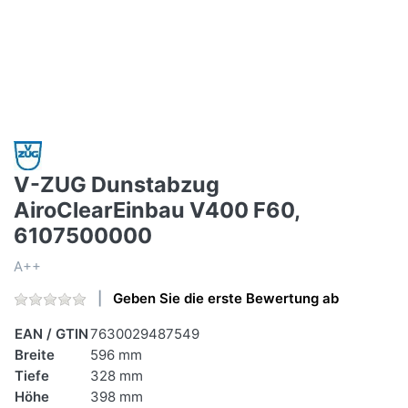
V-ZUG Dunstabzug
AiroClearEinbau V400 F60,
6107500000
A++
Geben Sie die erste Bewertung ab
EAN / GTIN
7630029487549
Breite
596 mm
Tiefe
328 mm
Höhe
398 mm