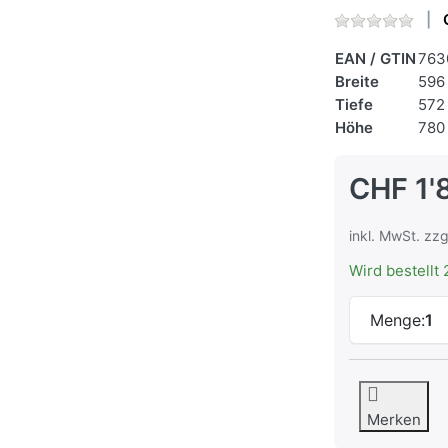
EAN / GTIN
763
Breite
596
Tiefe
572
Höhe
780
CHF 1'
inkl. MwSt. zzg
Wird bestellt 
Menge:
1
Merken