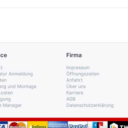
ice
Firma
kt
Impressum
atur Anmeldung
Öffnungszeiten
ten
Anfahrt
rung und Montage
Über uns
kosten
Karriere
rgung
AGB
e Manager
Datenschutzerklärung