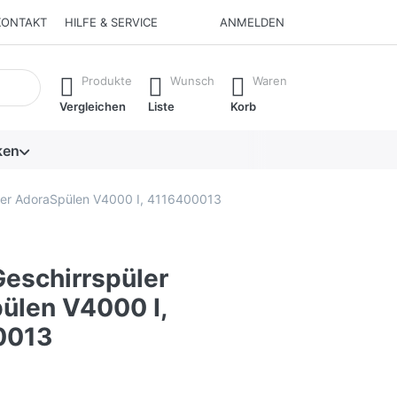
KONTAKT
HILFE & SERVICE
ANMELDEN
isch erste Ergebnisse. Drücken Sie die Eingabetaste, um alle 
Produkte
Wunsch
Waren
Vergleichen
Liste
Korb
ken
ler AdoraSpülen V4000 I, 4116400013
eschirrspüler
ülen V4000 I,
0013