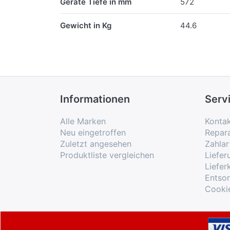
Geräte Tiefe in mm
572
Gewicht in Kg
44.6
Informationen
Serv
Alle Marken
Konta
Neu eingetroffen
Repar
Zuletzt angesehen
Zahlar
Produktliste vergleichen
Liefe
Liefer
Entso
Cooki