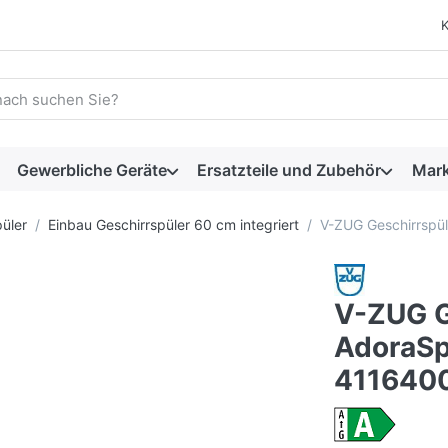
 einen Suchbegriff ein. Während Sie tippen, erscheinen automat
Gewerbliche Geräte
Ersatzteile und Zubehör
Mar
üler
Einbau Geschirrspüler 60 cm integriert
V-ZUG Geschirrspü
V-ZUG G
AdoraSp
411640