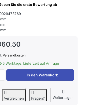
Geben Sie die erste Bewertung ab
0029478769
 mm
 mm
 mm
860.50
l.
Versandkosten
2-5 Werktage, Lieferzeit auf Anfrage
V-ZUG Geschirrspüler AdoraSpülen V4000 I, 4116400013 zu
In den Warenkorb
Weitersagen
Vergleichen
Fragen?