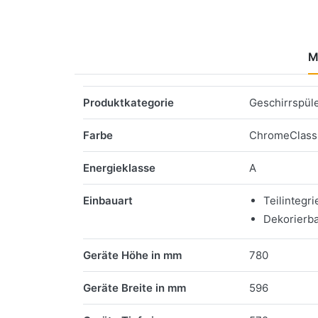
M
Merkmale
Produktkategorie
Geschirrspül
Farbe
ChromeClass
Energieklasse
A
Einbauart
Teilintegri
Dekorierb
Geräte Höhe in mm
780
Geräte Breite in mm
596