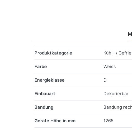
M
Merkmale
Produktkategorie
Kühl- / Gefri
Farbe
Weiss
Energieklasse
D
Einbauart
Dekorierbar
Bandung
Bandung rech
Geräte Höhe in mm
1265