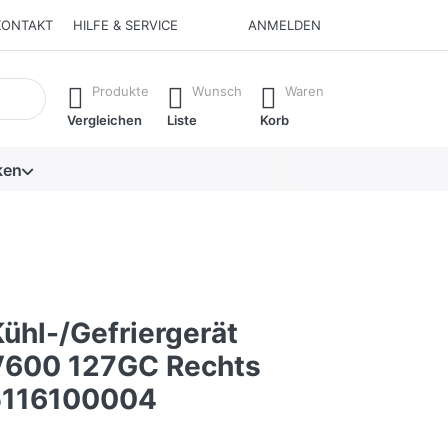
KONTAKT
HILFE & SERVICE
ANMELDEN
isch erste Ergebnisse. Drücken Sie die Eingabetaste, um alle 
Produkte
Wunsch
Waren
Vergleichen
Liste
Korb
ken
ühl-/Gefriergerät
V600 127GC Rechts
5116100004