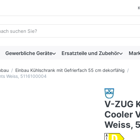
 einen Suchbegriff ein. Während Sie tippen, erscheinen automat
Gewerbliche Geräte
Ersatzteile und Zubehör
Mar
nbau
Einbau Kühlschrank mit Gefrierfach 55 cm dekorfähig
hts Weiss, 5116100004
V-ZUG K
Cooler 
Weiss, 