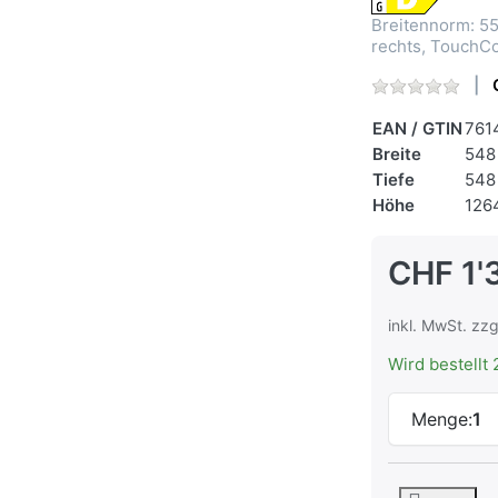
Breitennorm: 55
rechts, TouchCo
EAN / GTIN
761
Breite
548
Tiefe
548
Höhe
126
CHF 1'
inkl. MwSt. zzg
Wird bestellt 
Menge:
1