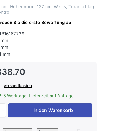
 cm, Höhennorm: 127 cm, Weiss, Türanschlag:
ntrol
Geben Sie die erste Bewertung ab
4816167739
 mm
 mm
4 mm
338.70
l.
Versandkosten
2-5 Werktage, Lieferzeit auf Anfrage
V-ZUG Kühl-/Gefriergerät Cooler V600 127GC Rechts Weiss
In den Warenkorb