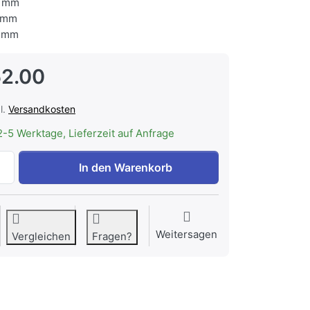
 mm
 mm
 mm
2.00
l.
Versandkosten
2-5 Werktage, Lieferzeit auf Anfrage
BREMA V221328 Sockel für HIKU 26 zu CHF 752.00, Menge 
In den Warenkorb
Weitersagen
Vergleichen
Fragen?