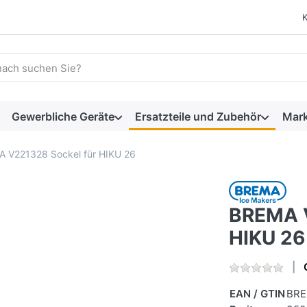
 einen Suchbegriff ein. Während Sie tippen, erscheinen automat
Gewerbliche Geräte
Ersatzteile und Zubehör
Mar
 V221328 Sockel für HIKU 26
BREMA V
HIKU 26
EAN / GTIN
BRE