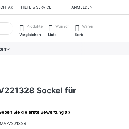
KONTAKT
HILFE & SERVICE
ANMELDEN
isch erste Ergebnisse. Drücken Sie die Eingabetaste, um alle 
Produkte
Wunsch
Waren
Vergleichen
Liste
Korb
ken
221328 Sockel für
Geben Sie die erste Bewertung ab
MA-V221328