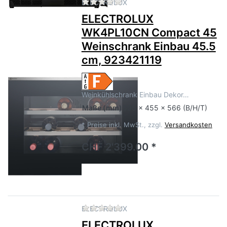
Zu diesem Produkt liegen no
ELECTROLUX
ELECTROLUX
WK4PL10CN Compact 45
Weinschrank Einbau 45.5
cm, 923421119
Weinkühlschrank Einbau Dekor…
Maße
(mm)
595 x 455 x 566 (B/H/T)
*
Preise inkl. MwSt., zzgl.
Versandkosten
CHF 2'399.00 *
Zu diesem Produkt liegen no
ELECTROLUX
ELECTROLUX