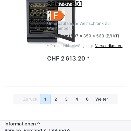
994787951
Unterbaufähiger Weinschrank zur
Weintemper…
Maße
(mm)
597 x 859 x 563 (B/H/T)
*
Preise inkl. MwSt., zzgl.
Versandkosten
CHF 2'613.20 *
Zurück
1
2
3
4
6
Weiter
Informationen
Service, Versand & Zahlung