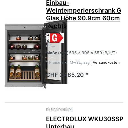
Einbau-
Weintemperierschrank G
Glas Höhe 90.9cm 60cm
Rechts
mit…
Maße
(mm)
595 x 906 x 550 (B/H/T)
*
Preise inkl. MwSt., zzgl.
Versandkosten
CHF 2'485.20 *
Zu diesem Produkt liegen no
ELECTROLUX
ELECTROLUX WKU30SSP
Unterbau