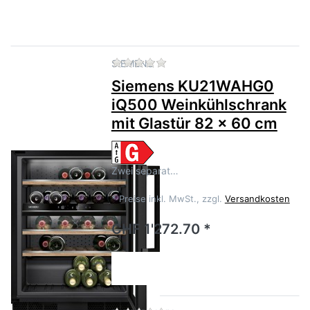
Zu diesem Produkt liegen no
SIEMENS
Siemens KU21WAHG0
iQ500 Weinkühlschrank
mit Glastür 82 x 60 cm
Zwei separat…
*
Preise inkl. MwSt., zzgl.
Versandkosten
CHF 1'272.70 *