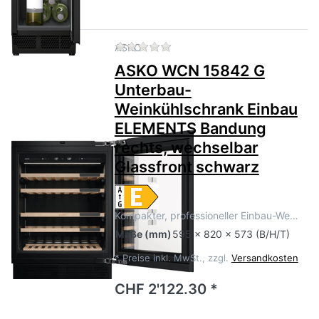
Zu diesem Produkt liegen no
ASKO
ASKO WCN 15842 G
Unterbau-
Weinkühlschrank Einbau
ELEMENTS Bandung
rechts, wechselbar
Glassfront schwarz
Kompakter, professioneller Einbau-We…
Maße
(mm)
595 x 820 x 573 (B/H/T)
*
Preise inkl. MwSt., zzgl.
Versandkosten
CHF 2'122.30 *