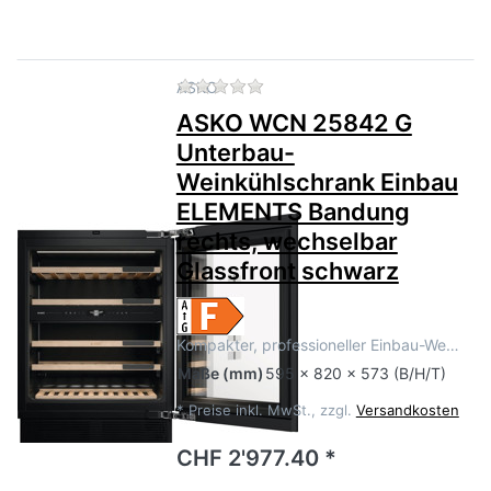
Zu diesem Produkt liegen no
ASKO
ASKO WCN 25842 G
Unterbau-
Weinkühlschrank Einbau
ELEMENTS Bandung
rechts, wechselbar
Glassfront schwarz
Kompakter, professioneller Einbau-We…
Maße
(mm)
595 x 820 x 573 (B/H/T)
*
Preise inkl. MwSt., zzgl.
Versandkosten
CHF 2'977.40 *