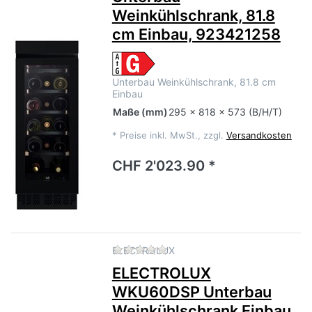
Weinkühlschrank, 81.8
cm Einbau, 923421258
Unterbau Weinkühlschrank, 81.8 cm
Einbau
Maße
(mm)
295 x 818 x 573 (B/H/T)
*
Preise inkl. MwSt., zzgl.
Versandkosten
CHF 2'023.90 *
Zu diesem Produkt liegen no
ELECTROLUX
ELECTROLUX
WKU60DSP Unterbau
Weinkühlschrank Einbau