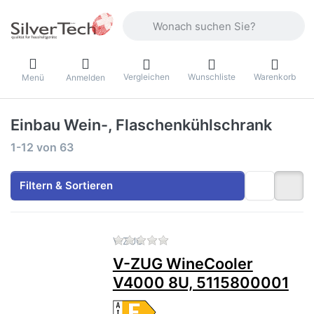
Geben Sie einen Suchbegriff ein. Währ
Vergleichen
Wunschliste
Warenkorb
Menü
Anmelden
Einbau Wein-, Flaschenkühlschrank
Suchergebnisse:
1-12
von
63
Filtern & Sortieren
Zu diesem Produkt liegen no
V-ZUG
V-ZUG WineCooler
V4000 8U, 5115800001