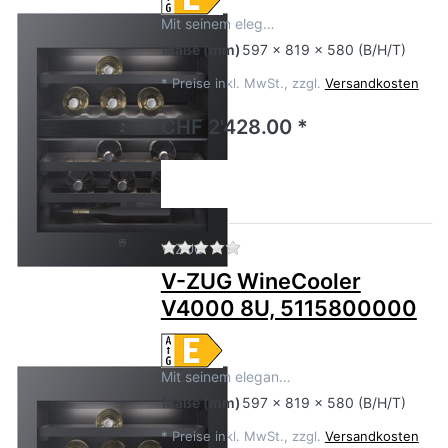
Mit seinem eleg…
Maße
(mm)
597 x 819 x 580 (B/H/T)
*
Preise inkl. MwSt., zzgl.
Versandkosten
CHF 2'428.00 *
Zu diesem Produkt liegen no
V-ZUG
V-ZUG WineCooler
V4000 8U, 5115800000
Mit seinem elegan…
Maße
(mm)
597 x 819 x 580 (B/H/T)
*
Preise inkl. MwSt., zzgl.
Versandkosten