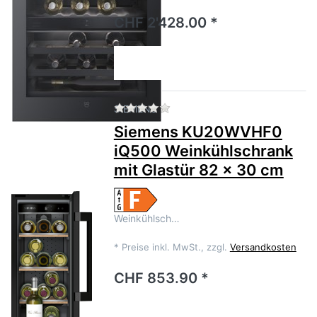
CHF 2'428.00 *
Zu diesem Produkt liegen no
SIEMENS
Siemens KU20WVHF0
iQ500 Weinkühlschrank
mit Glastür 82 x 30 cm
Weinkühlsch…
*
Preise inkl. MwSt., zzgl.
Versandkosten
CHF 853.90 *