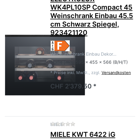
WK4PL10SP Compact 45
Weinschrank Einbau 45.5
cm Schwarz Spiegel,
923421120
Weinkühlschrank Einbau Dekor…
Maße
(mm)
595 x 455 x 566 (B/H/T)
*
Preise inkl. MwSt., zzgl.
Versandkosten
CHF 2'379.50 *
Zu diesem Produkt liegen no
MIELE
MIELE KWT 6422 iG