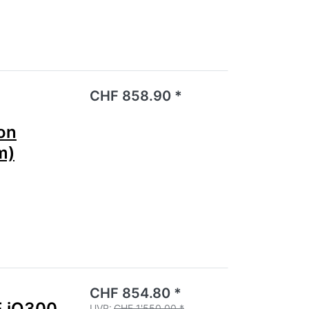
noch keine Bewertungen vor.
CHF 858.90 *
on
m)
noch keine Bewertungen vor.
CHF 854.80 *
 iQ300
UVP:
CHF 1'550.00 *