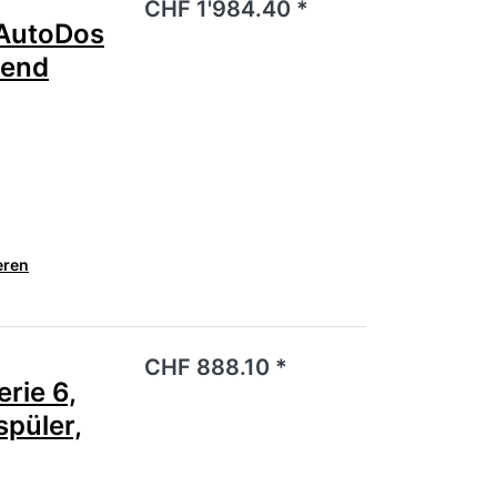
CHF 1'984.40 *
AutoDos
hend
eren
noch keine Bewertungen vor.
CHF 888.10 *
rie 6,
spüler,