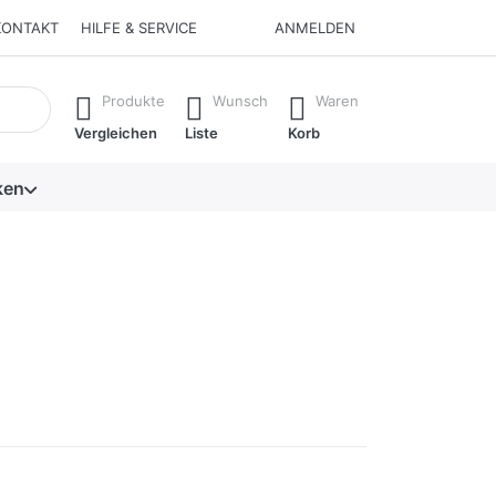
KONTAKT
HILFE & SERVICE
ANMELDEN
isch erste Ergebnisse. Drücken Sie die Eingabetaste, um alle 
Produkte
Wunsch
Waren
Vergleichen
Liste
Korb
ken
noch keine Bewertungen vor.