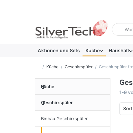
Geben Sie
Aktionen und Sets
Küche
Haushalt
Startseite
Küche
Geschirrspüler
Geschirrspüler fr
Ges
Küche
Suche
1-9
v
Geschirrspüler
Sort
Einbau Geschirrspüler