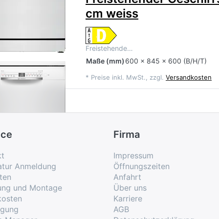
cm weiss
Freistehende…
Maße
(mm)
600 x 845 x 600 (B/H/T)
*
Preise inkl. MwSt., zzgl.
Versandkosten
ice
Firma
kt
Impressum
atur Anmeldung
Öffnungszeiten
ten
Anfahrt
rung und Montage
Über uns
kosten
Karriere
rgung
AGB