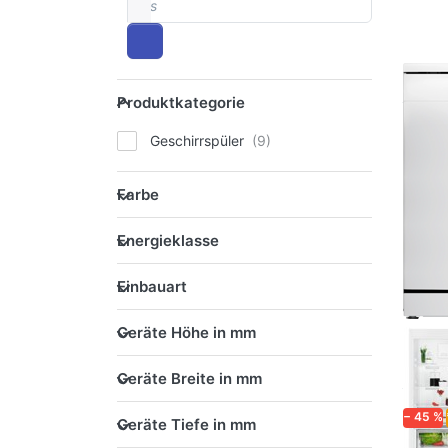
Produktkategorie
Produktkategorie
Geschirrspüler
Farbe
Farbe
Energieklasse
Energieklasse
Einbauart
Einbauart
Geräte Höhe in mm
Geräte Höhe in mm
Geräte Breite in mm
Geräte Breite in mm
Geräte Tiefe in mm
− 45 %
Geräte Tiefe in mm