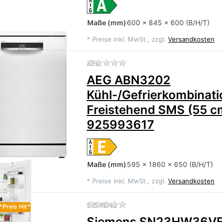
Maße
(mm)
600 x 845 x 600 (B/H/T)
*
Preise inkl. MwSt., zzgl.
Versandkosten
Zu diesem Produkt liegen 
AEG
AEG ABN3202
Kühl-/Gefrierkombinati
Freistehend SMS (55 c
925993617
Maße
(mm)
595 x 1860 x 650 (B/H/T)
*
Preise inkl. MwSt., zzgl.
Versandkosten
Zu diesem Produkt liegen 
SIEMENS
*Preis Hit*
Siemens SN23HW36VE