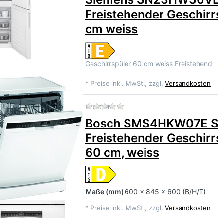
Freistehender Geschirr
cm weiss
Geschirrspüler 60 cm weiss Freistehend
*
Preise inkl. MwSt., zzgl.
Versandkosten
Zu diesem Produkt liegen 
BOSCH
Bosch SMS4HKW07E Se
Freistehender Geschirr
60 cm, weiss
Maße
(mm)
600 x 845 x 600 (B/H/T)
*
Preise inkl. MwSt., zzgl.
Versandkosten