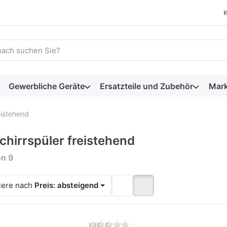
 einen Suchbegriff ein. Während Sie tippen, erscheinen automat
Gewerbliche Geräte
Ersatzteile und Zubehör
Mar
eistehend
chirrspüler freistehend
rgebnisse:
on
9
iere nach
Preis: absteigend
Zu diesem Produkt liegen 
MIELE