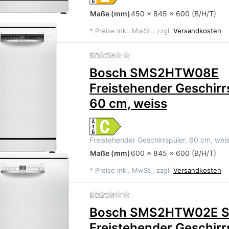
Maße
(mm)
450 x 845 x 600 (B/H/T)
*
Preise inkl. MwSt., zzgl.
Versandkosten
Zu diesem Produkt liegen 
BOSCH
Bosch SMS2HTW08E
Freistehender Geschirr
60 cm, weiss
Freistehender Geschirrspüler, 60 cm, wei
Maße
(mm)
600 x 845 x 600 (B/H/T)
*
Preise inkl. MwSt., zzgl.
Versandkosten
Zu diesem Produkt liegen 
BOSCH
Bosch SMS2HTW02E Se
Freistehender Geschirr