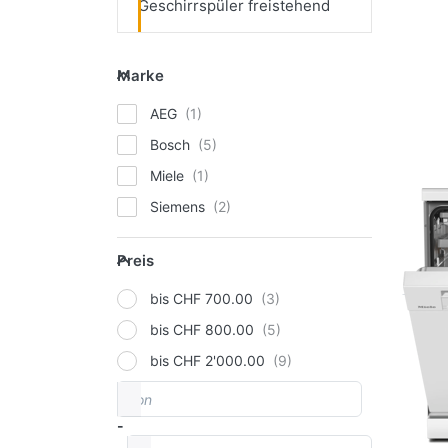
Geschirrspüler freistehend
Marke
Marke
AEG
Bosch
Miele
Siemens
Preis
Preis
bis CHF 700.00
bis CHF 800.00
bis CHF 2'000.00
von
Preisspanne
-
bis