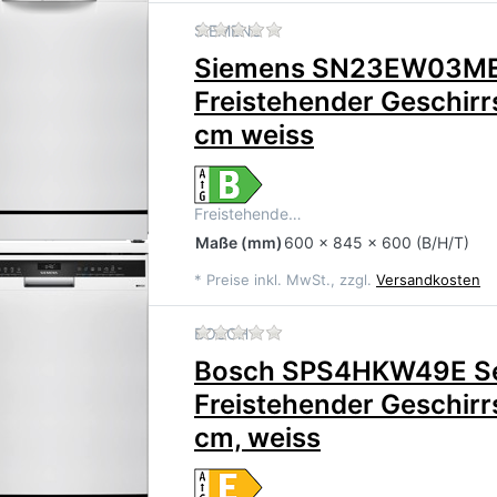
Zu diesem Produkt liegen 
SIEMENS
Siemens SN23EW03ME
Freistehender Geschirr
cm weiss
Freistehende…
Maße
(mm)
600 x 845 x 600 (B/H/T)
*
Preise inkl. MwSt., zzgl.
Versandkosten
Zu diesem Produkt liegen 
BOSCH
Bosch SPS4HKW49E Ser
Freistehender Geschirr
cm, weiss