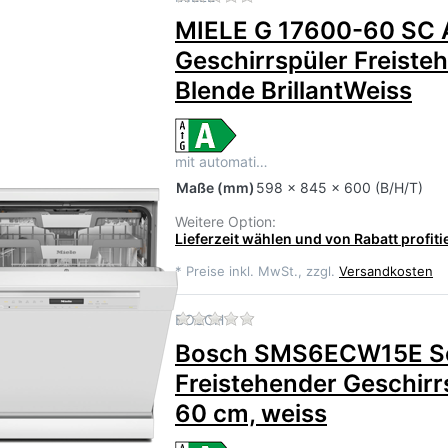
MIELE G 17600-60 SC 
Geschirrspüler Freiste
Blende BrillantWeiss
mit automati…
Maße
(mm)
598 x 845 x 600 (B/H/T)
Weitere Option:
Lieferzeit wählen und von Rabatt profiti
*
Preise inkl. MwSt., zzgl.
Versandkosten
Zu diesem Produkt liegen 
BOSCH
Bosch SMS6ECW15E Se
Freistehender Geschirr
60 cm, weiss