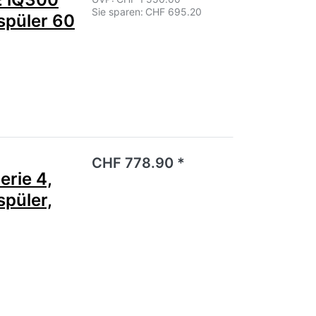
Sie sparen:
CHF 695.20
spüler 60
noch keine Bewertungen vor.
CHF 778.90 *
rie 4,
spüler,