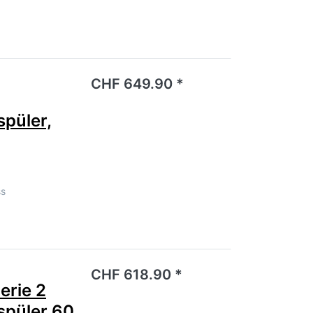
noch keine Bewertungen vor.
CHF 649.90 *
spüler,
ss
noch keine Bewertungen vor.
CHF 618.90 *
rie 2
spüler 60