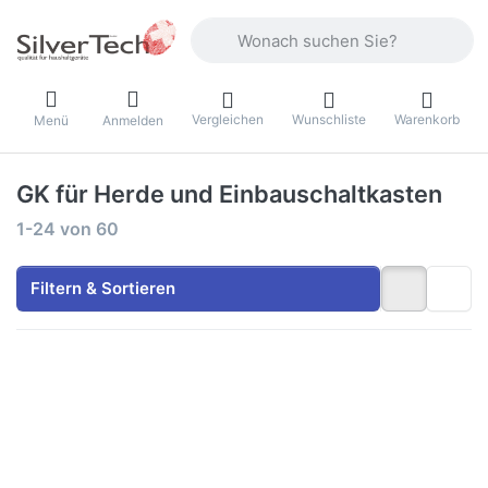
Geben Sie einen Suchbegriff ein. Währ
Vergleichen
Wunschliste
Warenkorb
Menü
Anmelden
GK für Herde und Einbauschaltkasten
Suchergebnisse:
1-24
von
60
Filtern & Sortieren
Drücken Sie
Drücken Sie
ENTER für
ENTER für mehr
mehr
Optionen zu V-
Optionen zu
ZUG Kochfeld
V-ZUG
CookTop V600
Kochfeld
E804
CookTop
BlackDesign,