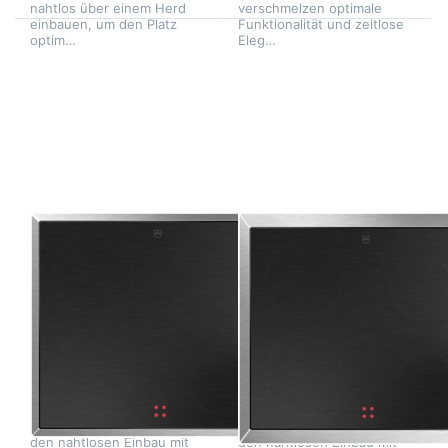
nahtlos über einem Herd
verschmelzen optimale
einbauen, um den Platz
Funktionalität und zeitlose
optim…
Eleg…
Drücken Sie
Drücken Sie
ENTER für
ENTER für
mehr
mehr
Optionen zu
Optionen zu
V-ZUG
V-ZUG
Kochfeld
Kochfeld
CookTop
CookTop
V200 E604
V200 E604
ClassicDesign,
ClassicDesign,
3116700000
3116600001
Zu diesem Produkt liegen noch keine Bewertungen 
Zu diesem Produkt 
V-ZUG
V-ZUG
V-ZUG Kochfeld
V-ZUG Kochfeld
CookTop V200
CookTop V200
E604
E604
ClassicDesign,
ClassicDesign,
3116700000
3116600001
Das herkömmliche CookTop
Das herkömmliche CookTop
im ClassicDesign wurde für
im ClassicDesign wurde für
den nahtlosen Einbau mit
den nahtlosen Einbau mit