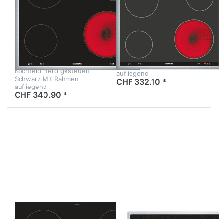
EA645GEA1C
EA645GE17
iQ100,
iQ100
Elektrokochfeld,
Elektrokochfeld
60 cm, Kochfeld
60 cm
Herd gesteuert
Kochfeld Herd gesteuert,
Schwarz, Mit Rahmen
Kochfeld Herd gesteuert
aufliegend
Schwarz Mit Rahmen
CHF 332.10 *
aufliegend
CHF 340.90 *
Drücken Sie
Drücken Sie
ENTER für
ENTER für mehr
mehr Optionen
Optionen zu
zu Siemens
SIBIR 507238 GK
EA601GEA1C
4230 U Kochfeld
iQ100
Black Design
Elektrokochfeld
Übermassrahmen
60 cm
Zu diesem Produkt liegen noch keine Bewertungen 
Zu diesem Produkt 