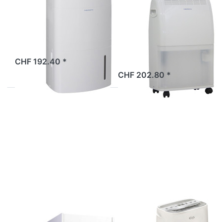
KIBERNETIK
KIBERNETIK
Kibernetik M25
Kibernetik
Luftentfeuchter
Entfeuchter
M20
CHF 192.40 *
CHF 202.80 *
Drücken Sie
Drücken Sie
ENTER für
ENTER für
mehr Optionen
mehr Optionen
zu Adago
zu Argo
Home
Luftentfeuchter
WSCN061
Dry Nature 13
Aufsatzschrank
mit 1 Regal
weiss
Zu diesem Produkt liegen noch keine Bewertungen 
Zu diesem Produkt 
ADAGO HOME
ARGO
Adago Home
Argo