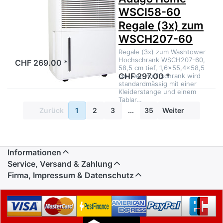
Entfeuchter
WSCI58-60
M50
Regale (3x) zum
WSCH207-60
Regale (3x) zum Washtower
Hochschrank WSCH207-60,
CHF 269.00 *
58,5 cm tief, 1,6×55,4×58,5
CHF 297.00 *
cm. Der Hochschrank wird
standardmässig mit einer
Kleiderstange und einem
Tablar…
Zurück
1
2
3
...
35
Weiter
Informationen
Service, Versand & Zahlung
Firma, Impressum & Datenschutz