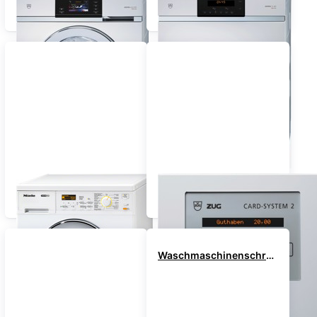
Waschmaschine
Tumbler /
Wäschetrockner
Waschen / Trocknen
Bezahlsysteme
Kombi
Waschmaschinenschrank