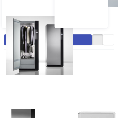
Textilpflege
Filtern & Sortieren
Drücken Sie
Drücken
ENTER für mehr
Sie ENTER
Optionen zu V-
für mehr
ZUG
Optionen
Textilpflegesystem
zu
RefreshButler
Kibernetik
V6000
Entfeuchter
ChromeClass,
M12 mit
1400300003
WIFI
Zu diesem Produkt liegen noch keine Bewertungen 
Zu diesem Produkt 
V-ZUG
KIBERNETIK