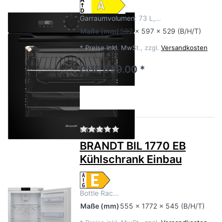
Garraumvolumen: 73 L,…
Maße
(mm)
592 x 597 x 529 (B/H/T)
*
Preise inkl. MwSt., zzgl.
Versandkosten
CHF 899.00 *
Zu diesem Produkt liegen no
BRANDT
BRANDT BIL 1770 EB
Kühlschrank Einbau
Bottle Rac…
Maße
(mm)
555 x 1772 x 545 (B/H/T)