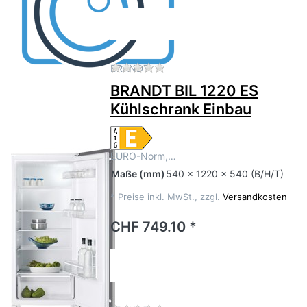
Zu diesem Produkt liegen no
BRANDT
BRANDT BIL 1220 ES
Kühlschrank Einbau
EURO-Norm,…
Maße
(mm)
540 x 1220 x 540 (B/H/T)
*
Preise inkl. MwSt., zzgl.
Versandkosten
CHF 749.10 *