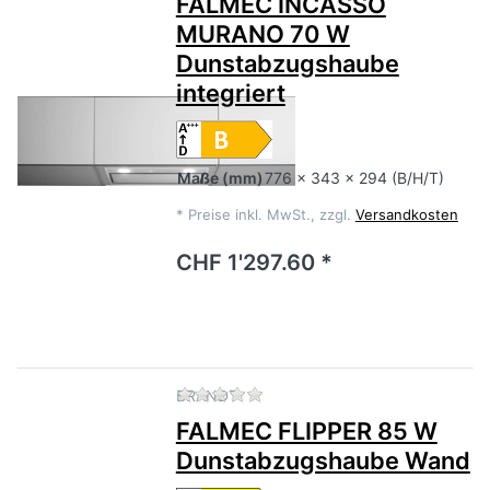
FALMEC INCASSO
MURANO 70 W
Dunstabzugshaube
integriert
Maße
(mm)
776 x 343 x 294 (B/H/T)
*
Preise inkl. MwSt., zzgl.
Versandkosten
CHF 1'297.60 *
Zu diesem Produkt liegen no
BRANDT
FALMEC FLIPPER 85 W
Dunstabzugshaube Wand