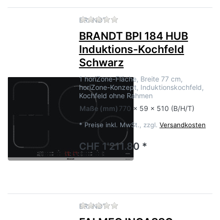
Zu diesem Produkt liegen no
BRANDT
BRANDT BPI 184 HUB
Induktions-Kochfeld
Schwarz
1 horiZone-Fläche, Breite 77 cm,
horiZone-Konzept, Induktionskochfeld,
Kochfeld ohne Rahmen
Maße
(mm)
770 x 59 x 510 (B/H/T)
*
Preise inkl. MwSt., zzgl.
Versandkosten
CHF 1'211.80 *
Zu diesem Produkt liegen no
BRANDT