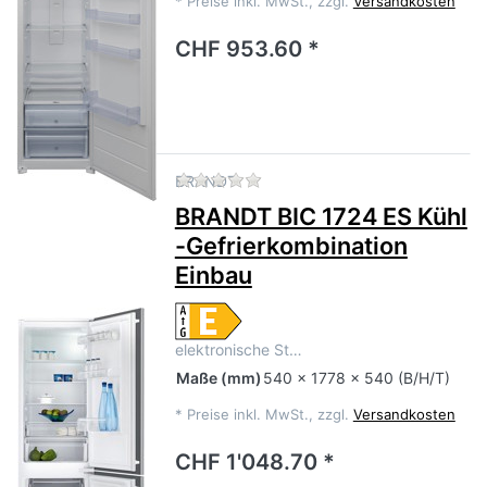
*
Preise inkl. MwSt., zzgl.
Versandkosten
CHF 953.60 *
Zu diesem Produkt liegen no
BRANDT
BRANDT BIC 1724 ES Kühl​
-​Gefrierkombination
Einbau
elektronische St…
Maße
(mm)
540 x 1778 x 540 (B/H/T)
*
Preise inkl. MwSt., zzgl.
Versandkosten
CHF 1'048.70 *