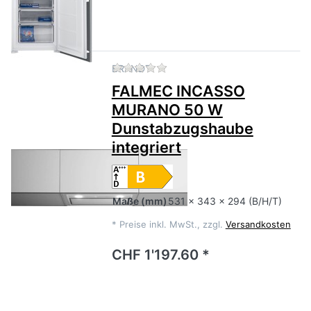
Zu diesem Produkt liegen no
BRANDT
FALMEC INCASSO
MURANO 50 W
Dunstabzugshaube
integriert
Maße
(mm)
531 x 343 x 294 (B/H/T)
*
Preise inkl. MwSt., zzgl.
Versandkosten
CHF 1'197.60 *