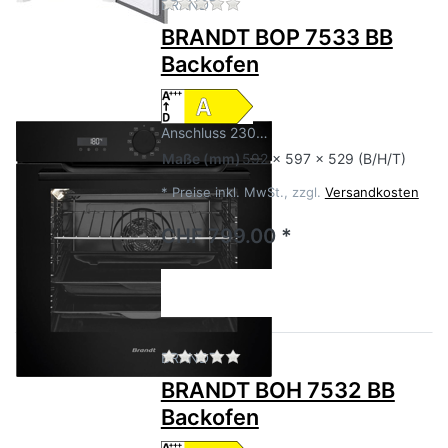
Zu diesem Produkt liegen no
BRANDT
BRANDT BOP 7533 BB
Backofen
Anschluss 230…
Maße
(mm)
592 x 597 x 529 (B/H/T)
*
Preise inkl. MwSt., zzgl.
Versandkosten
CHF 799.00 *
Zu diesem Produkt liegen no
BRANDT
BRANDT BOH 7532 BB
Backofen