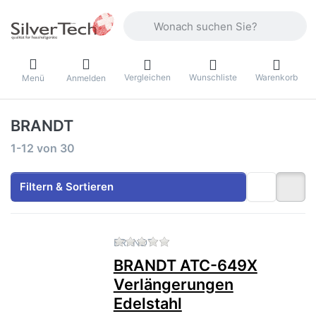
Geben Sie einen Suchbegriff ein. Währ
Vergleichen
Wunschliste
Warenkorb
Menü
Anmelden
BRANDT
Suchergebnisse:
1-12
von
30
Filtern & Sortieren
Zu diesem Produkt liegen no
BRANDT
BRANDT ATC-649X
Verlängerungen
Edelstahl