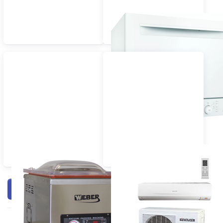
Geschirrspüler
(Tischgerät)
Vakuumiergeräte
Klima / Ventilatoren
Filtern & Sortieren