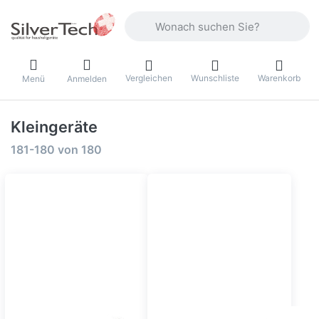
Geben Sie einen Suchbegriff ein. Währ
Vergleichen
Wunschliste
Warenkorb
Menü
Anmelden
Kleingeräte
Suchergebnisse:
181-180
von
180