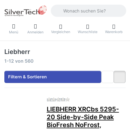
Geben Sie einen Suchbegriff ein. Währ
Vergleichen
Wunschliste
Warenkorb
Menü
Anmelden
Liebherr
Suchergebnisse:
1-12
von
560
Filtern & Sortieren
Zu diesem Produkt liegen no
LIEBHERR
LIEBHERR XRCbs 5295-
20 Side-by-Side Peak
BioFresh NoFrost,