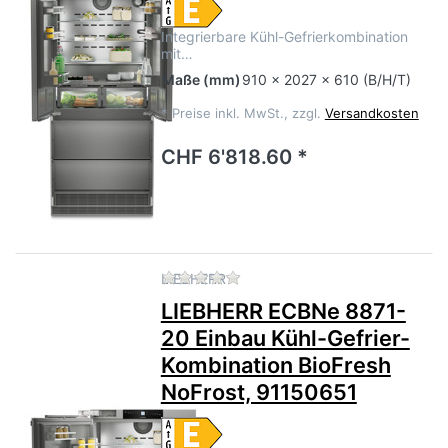
Integrierbare Kühl-Gefrierkombination
mit…
Maße
(mm)
910 x 2027 x 610 (B/H/T)
*
Preise inkl. MwSt., zzgl.
Versandkosten
CHF 6'818.60 *
Zu diesem Produkt liegen no
LIEBHERR
LIEBHERR ECBNe 8871-
20 Einbau Kühl-Gefrier-
Kombination BioFresh
NoFrost, 91150651