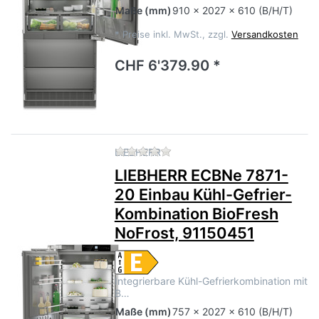
Maße
(mm)
910 x 2027 x 610 (B/H/T)
*
Preise inkl. MwSt., zzgl.
Versandkosten
CHF 6'379.90 *
Zu diesem Produkt liegen no
LIEBHERR
LIEBHERR ECBNe 7871-
20 Einbau Kühl-Gefrier-
Kombination BioFresh
NoFrost, 91150451
Integrierbare Kühl-Gefrierkombination mit
B…
Maße
(mm)
757 x 2027 x 610 (B/H/T)