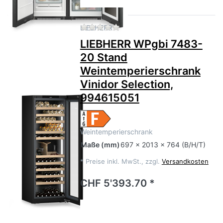
Zu diesem Produkt liegen no
LIEBHERR
LIEBHERR WPgbi 7483-
20 Stand
Weintemperierschrank
Vinidor Selection,
994615051
Weintemperierschrank
Maße
(mm)
697 x 2013 x 764 (B/H/T)
*
Preise inkl. MwSt., zzgl.
Versandkosten
CHF 5'393.70 *