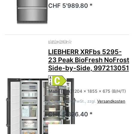
CHF 5'989.80 *
Zu diesem Produkt liegen no
LIEBHERR
LIEBHERR XRFbs 5295-
23 Peak BioFresh NoFrost
Side-by-Side, 997213051
Maße
(mm)
1204 x 1855 x 675 (B/H/T)
*
Preise inkl. MwSt., zzgl.
Versandkosten
CHF 5'826.40 *