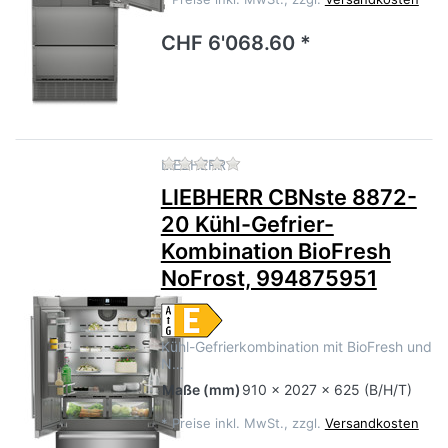
CHF 6'068.60 *
Zu diesem Produkt liegen no
LIEBHERR
LIEBHERR CBNste 8872-
20 Kühl-Gefrier-
Kombination BioFresh
NoFrost, 994875951
Kühl-Gefrierkombination mit BioFresh und
N…
Maße
(mm)
910 x 2027 x 625 (B/H/T)
*
Preise inkl. MwSt., zzgl.
Versandkosten