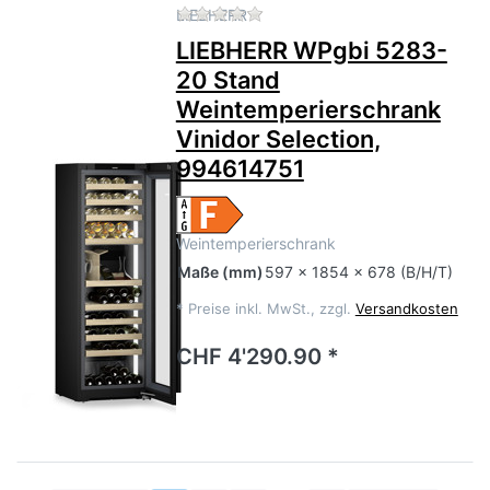
Zu diesem Produkt liegen no
LIEBHERR
LIEBHERR WPgbi 5283-
20 Stand
Weintemperierschrank
Vinidor Selection,
994614751
Weintemperierschrank
Maße
(mm)
597 x 1854 x 678 (B/H/T)
*
Preise inkl. MwSt., zzgl.
Versandkosten
CHF 4'290.90 *