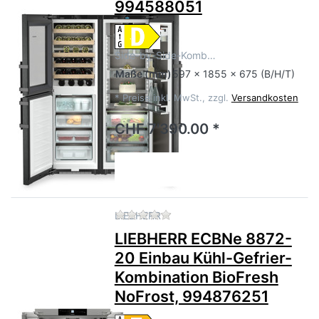
994588051
Side-by-Side-Komb…
Maße
(mm)
597 x 1855 x 675 (B/H/T)
*
Preise inkl. MwSt., zzgl.
Versandkosten
CHF 7'390.00 *
Zu diesem Produkt liegen no
LIEBHERR
LIEBHERR ECBNe 8872-
20 Einbau Kühl-Gefrier-
Kombination BioFresh
NoFrost, 994876251