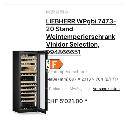
Zu diesem Produkt liegen no
LIEBHERR
LIEBHERR WPgbi 7473-
20 Stand
Weintemperierschrank
Vinidor Selection,
994866651
Weintemperierschrank
Maße
(mm)
697 x 2013 x 764 (B/H/T)
*
Preise inkl. MwSt., zzgl.
Versandkosten
CHF 5'021.00 *