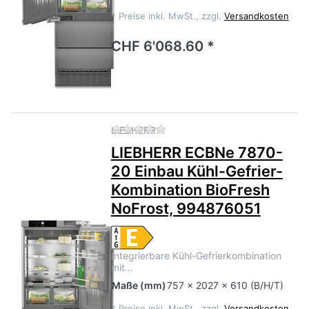
*
Preise inkl. MwSt., zzgl.
Versandkosten
CHF 6'068.60 *
Zu diesem Produkt liegen no
LIEBHERR
LIEBHERR ECBNe 7870-
20 Einbau Kühl-Gefrier-
Kombination BioFresh
NoFrost, 994876051
Integrierbare Kühl-Gefrierkombination
mit…
Maße
(mm)
757 x 2027 x 610 (B/H/T)
*
Preise inkl. MwSt., zzgl.
Versandkosten