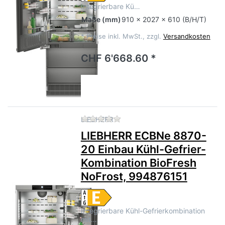
Integrierbare Kü…
Maße
(mm)
910 x 2027 x 610 (B/H/T)
*
Preise inkl. MwSt., zzgl.
Versandkosten
CHF 6'668.60 *
Zu diesem Produkt liegen no
LIEBHERR
LIEBHERR ECBNe 8870-
20 Einbau Kühl-Gefrier-
Kombination BioFresh
NoFrost, 994876151
Integrierbare Kühl-Gefrierkombination
mit…