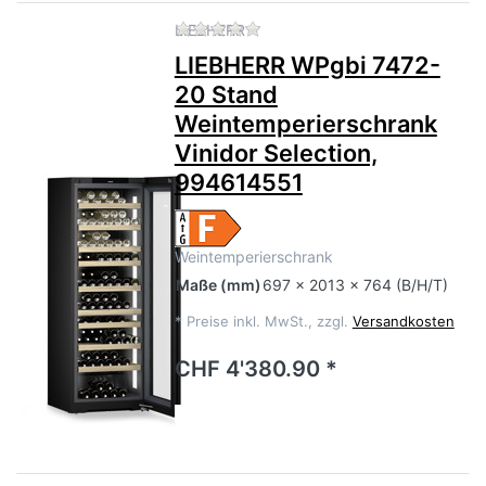
Zu diesem Produkt liegen no
LIEBHERR
LIEBHERR WPgbi 7472-
20 Stand
Weintemperierschrank
Vinidor Selection,
994614551
Weintemperierschrank
Maße
(mm)
697 x 2013 x 764 (B/H/T)
*
Preise inkl. MwSt., zzgl.
Versandkosten
CHF 4'380.90 *