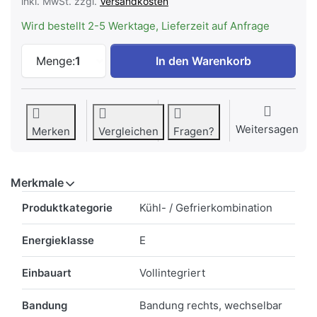
inkl. MwSt. zzgl.
Versandkosten
Wird bestellt 2-5 Werktage, Lieferzeit auf Anfrage
Siemens KI72LADE0H iQ500 Einbau-Kühlsc
Menge:
1
In den Warenkorb
Weitersagen
Merken
Vergleichen
Fragen?
Merkmale
Merkmale
Produktkategorie
Kühl- / Gefrierkombination
Energieklasse
E
Einbauart
Vollintegriert
Bandung
Bandung rechts, wechselbar