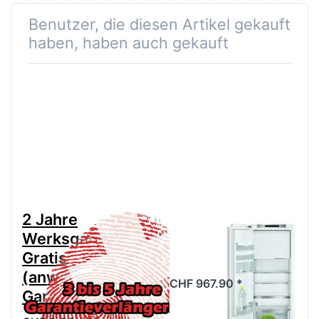
Benutzer, die diesen Artikel gekauft
haben, haben auch gekauft
2 Jahre
Siemens
Werksgarantie
KI72LADE0Y
Gratis
Kühlschrank
(anwählen für
CHF 967.90 *
Garantieverlängerung)