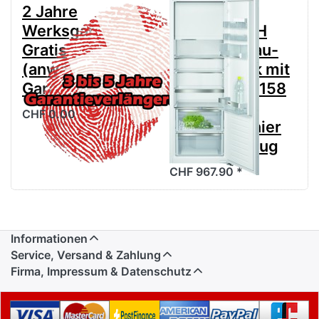
2 Jahre
Siemens
Werksgarantie
KI72LADE0H
Gratis
iQ500 Einbau-
(anwählen für
Kühlschrank mit
Garantieverlängerung)
Gefrierfach 158
x 56 cm
CHF 0.00
Flachscharnier
mit Softeinzug
CHF 967.90 *
Informationen
Service, Versand & Zahlung
Firma, Impressum & Datenschutz