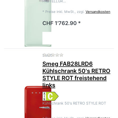
PASTELLGR…
*
Preise inkl. MwSt., zzgl.
Versandkosten
CHF 1'762.90 *
Zu diesem Produkt liegen no
SMEG
Smeg FAB28LRD6
Kühlschrank 50's RETRO
STYLE ROT freistehend
links
Kühlschrank 50's RETRO STYLE ROT
freis…