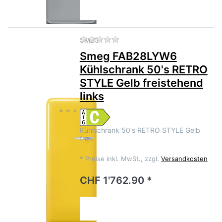
Zu diesem Produkt liegen no
SMEG
Smeg FAB28LYW6
Kühlschrank 50's RETRO
STYLE Gelb freistehend
links
Kühlschrank 50's RETRO STYLE Gelb
fre…
*
Preise inkl. MwSt., zzgl.
Versandkosten
CHF 1'762.90 *