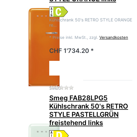
Kühlschrank 50's RETRO STYLE ORANGE
re…
*
Preise inkl. MwSt., zzgl.
Versandkosten
CHF 1'734.20 *
Zu diesem Produkt liegen no
SMEG
Smeg FAB28LPG5
Kühlschrank 50's RETRO
STYLE PASTELLGRÜN
freistehend links