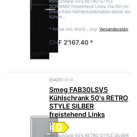
Kühlschrank 50's RETRO STYLE
SCHWARZ freistehend Links. Die 60 cm
breite Kühl-Gefrierkombination bietet ein
Kühlte…
*
Preise inkl. MwSt., zzgl.
Versandkosten
CHF 2'167.40 *
Zu diesem Produkt liegen no
SMEG
Smeg FAB30LSV5
Kühlschrank 50's RETRO
STYLE SILBER
freistehend Links
Kühlschrank 50's RETRO STYLE SILBER