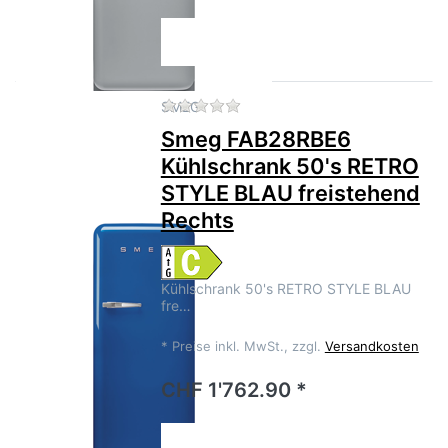
Zu diesem Produkt liegen no
SMEG
Smeg FAB28RBE6
Kühlschrank 50's RETRO
STYLE BLAU freistehend
Rechts
Kühlschrank 50's RETRO STYLE BLAU
fre…
*
Preise inkl. MwSt., zzgl.
Versandkosten
CHF 1'762.90 *