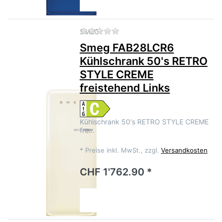
Zu diesem Produkt liegen no
SMEG
Smeg FAB28LCR6
Kühlschrank 50's RETRO
STYLE CREME
freistehend Links
Kühlschrank 50's RETRO STYLE CREME
fre…
*
Preise inkl. MwSt., zzgl.
Versandkosten
CHF 1'762.90 *