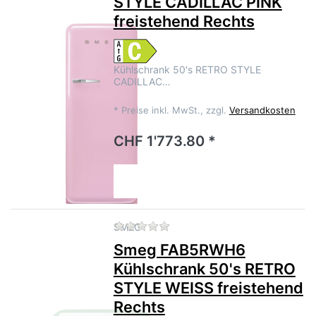
STYLE CADILLAC PINK
freistehend Rechts
Kühlschrank 50's RETRO STYLE
CADILLAC…
*
Preise inkl. MwSt., zzgl.
Versandkosten
CHF 1'773.80 *
Zu diesem Produkt liegen no
SMEG
Smeg FAB5RWH6
Kühlschrank 50's RETRO
STYLE WEISS freistehend
Rechts