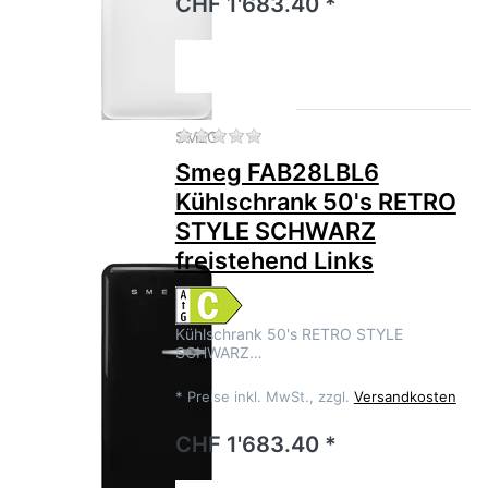
CHF 1'683.40 *
Zu diesem Produkt liegen no
SMEG
Smeg FAB28LBL6
Kühlschrank 50's RETRO
STYLE SCHWARZ
freistehend Links
Kühlschrank 50's RETRO STYLE
SCHWARZ…
*
Preise inkl. MwSt., zzgl.
Versandkosten
CHF 1'683.40 *