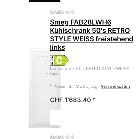
Zu diesem Produkt liegen no
SMEG
Smeg FAB28LWH6
Kühlschrank 50's RETRO
STYLE WEISS freistehend
links
Kühlschrank 50's RETRO STYLE WEISS
fre…
*
Preise inkl. MwSt., zzgl.
Versandkosten
CHF 1'683.40 *
Zu diesem Produkt liegen no
SMEG