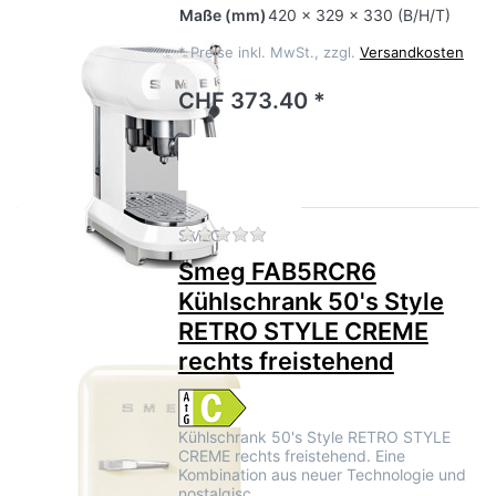
Maße
(mm)
420 x 329 x 330 (B/H/T)
*
Preise inkl. MwSt., zzgl.
Versandkosten
CHF 373.40 *
Zu diesem Produkt liegen no
SMEG
Smeg FAB5RCR6
Kühlschrank 50's Style
RETRO STYLE CREME
rechts freistehend
Kühlschrank 50's Style RETRO STYLE
CREME rechts freistehend. Eine
Kombination aus neuer Technologie und
nostalgisc…