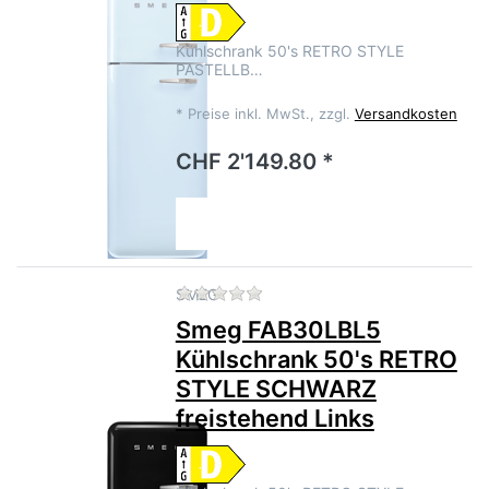
Kühlschrank 50's RETRO STYLE
PASTELLB…
*
Preise inkl. MwSt., zzgl.
Versandkosten
CHF 2'149.80 *
Zu diesem Produkt liegen no
SMEG
Smeg FAB30LBL5
Kühlschrank 50's RETRO
STYLE SCHWARZ
freistehend Links