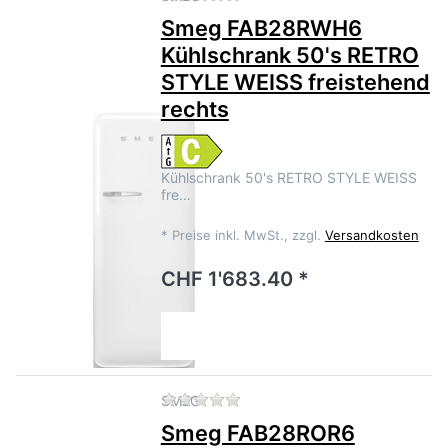
Smeg FAB28RWH6
Kühlschrank 50's RETRO
STYLE WEISS freistehend
rechts
Kühlschrank 50's RETRO STYLE WEISS
fre…
*
Preise inkl. MwSt., zzgl.
Versandkosten
CHF 1'683.40 *
Zu diesem Produkt liegen no
SMEG
Smeg FAB28ROR6