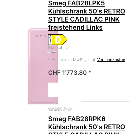
Smeg FAB28LPK5
Kühlschrank 50's RETRO
STYLE CADILLAC PINK
freistehend Links
Kühlschr…
*
Preise inkl. MwSt., zzgl.
Versandkosten
CHF 1'773.80 *
Zu diesem Produkt liegen no
SMEG
Smeg FAB28RPK6
Kühlschrank 50's RETRO