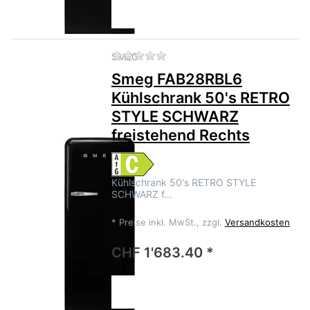
Zu diesem Produkt liegen no
SMEG
Smeg FAB28RBL6
Kühlschrank 50's RETRO
STYLE SCHWARZ
freistehend Rechts
Kühlschrank 50's RETRO STYLE
SCHWARZ f…
*
Preise inkl. MwSt., zzgl.
Versandkosten
CHF 1'683.40 *