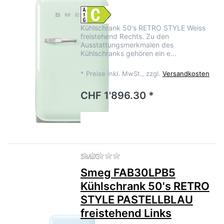
Kühlschrank 50's RETRO STYLE Weiss
freistehend Rechts. Zu den
Ausstattungsmerkmalen des
Kühlschranks gehören ein e…
*
Preise inkl. MwSt., zzgl.
Versandkosten
CHF 1'896.30 *
Zu diesem Produkt liegen no
SMEG
Smeg FAB30LPB5
Kühlschrank 50's RETRO
STYLE PASTELLBLAU
freistehend Links