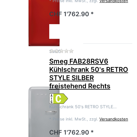
*
Preise inkl. MwSt., zzgl.
Versandkosten
CHF 1'762.90 *
Zu diesem Produkt liegen no
SMEG
Smeg FAB28RSV6
Kühlschrank 50's RETRO
STYLE SILBER
freistehend Rechts
Kühlschrank 50's RETRO STYLE…
*
Preise inkl. MwSt., zzgl.
Versandkosten
CHF 1'762.90 *