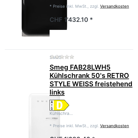
*
Preise inkl. MwSt., zzgl.
Versandkosten
CHF 1'432.10 *
Zu diesem Produkt liegen no
SMEG
Smeg FAB28LWH5
Kühlschrank 50's RETRO
STYLE WEISS freistehend
links
Kühlschra…
*
Preise inkl. MwSt., zzgl.
Versandkosten