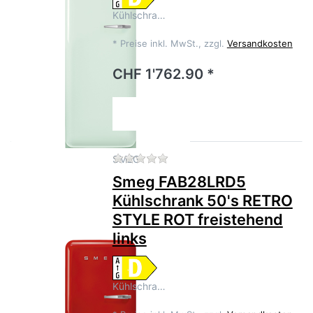
Kühlschra…
*
Preise inkl. MwSt., zzgl.
Versandkosten
CHF 1'762.90 *
Zu diesem Produkt liegen no
SMEG
Smeg FAB28LRD5
Kühlschrank 50's RETRO
STYLE ROT freistehend
links
Kühlschra…