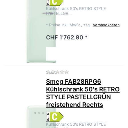
Kühlschrank 50's RETRO STYLE
PASTELLGR…
*
Preise inkl. MwSt., zzgl.
Versandkosten
CHF 1'762.90 *
Zu diesem Produkt liegen no
SMEG
Smeg FAB28RPG6
Kühlschrank 50's RETRO
STYLE PASTELLGRÜN
freistehend Rechts
Kühlschrank 50's RETRO STYLE