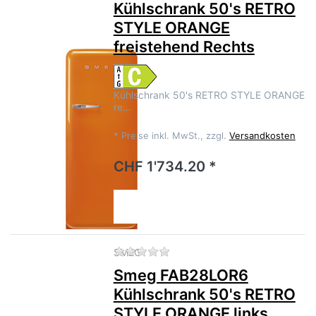
Kühlschrank 50's RETRO
STYLE ORANGE
freistehend Rechts
Kühlschrank 50's RETRO STYLE ORANGE
re…
*
Preise inkl. MwSt., zzgl.
Versandkosten
CHF 1'734.20 *
Zu diesem Produkt liegen no
SMEG
Smeg FAB28LOR6
Kühlschrank 50's RETRO
STYLE ORANGE links