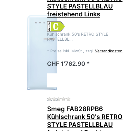
STYLE PASTELLBLAU
freistehend Links
Kühlschrank 50's RETRO STYLE
PASTELLBL…
*
Preise inkl. MwSt., zzgl.
Versandkosten
CHF 1'762.90 *
Zu diesem Produkt liegen no
SMEG
Smeg FAB28RPB6
Kühlschrank 50's RETRO
STYLE PASTELLBLAU