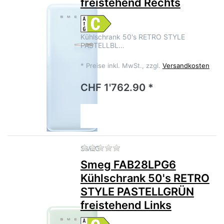
freistehend Rechts
Kühlschrank 50's RETRO STYLE
PASTELLBL…
*
Preise inkl. MwSt., zzgl.
Versandkosten
CHF 1'762.90 *
Zu diesem Produkt liegen no
SMEG
Smeg FAB28LPG6
Kühlschrank 50's RETRO
STYLE PASTELLGRÜN
freistehend Links