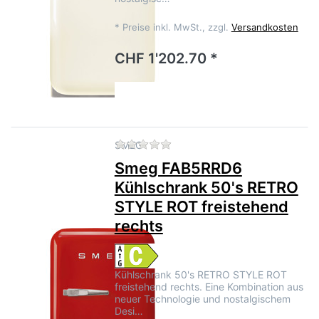
*
Preise inkl. MwSt., zzgl.
Versandkosten
CHF 1'202.70 *
Zu diesem Produkt liegen no
SMEG
Smeg FAB5RRD6
Kühlschrank 50's RETRO
STYLE ROT freistehend
rechts
Kühlschrank 50's RETRO STYLE ROT
freistehend rechts. Eine Kombination aus
neuer Technologie und nostalgischem
Desi…