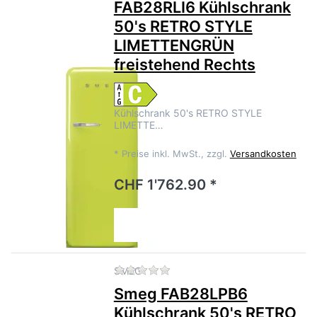
FAB28RLI6 Kühlschrank
50's RETRO STYLE
LIMETTENGRÜN
freistehend Rechts
Kühlschrank 50's RETRO STYLE
LIMETTE…
*
Preise inkl. MwSt., zzgl.
Versandkosten
CHF 1'762.90 *
Zu diesem Produkt liegen no
SMEG
Smeg FAB28LPB6
Kühlschrank 50's RETRO