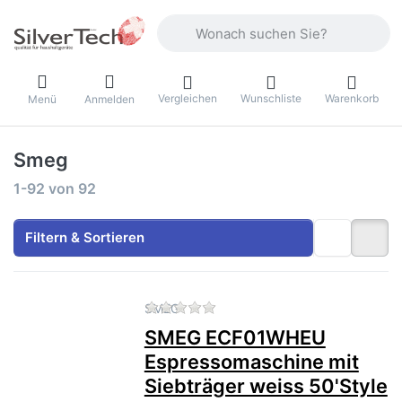
Geben Sie einen Suchbegriff ein. Währ
Vergleichen
Wunschliste
Warenkorb
Menü
Anmelden
Smeg
Suchergebnisse:
1-92
von
92
Filtern & Sortieren
Zu diesem Produkt liegen no
SMEG
SMEG ECF01WHEU
Espressomaschine mit
Siebträger weiss 50'Style