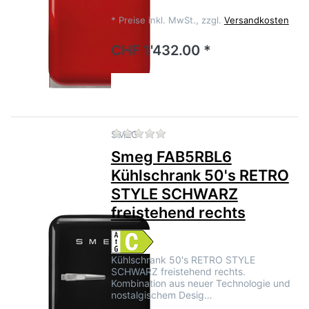
*
Preise inkl. MwSt., zzgl.
Versandkosten
CHF 1'432.00 *
Zu diesem Produkt liegen no
SMEG
Smeg FAB5RBL6
Kühlschrank 50's RETRO
STYLE SCHWARZ
freistehend rechts
Kühlschrank 50's RETRO STYLE
SCHWARZ freistehend rechts.
Kombination aus neuer Technologie und
nostalgischem Desig…