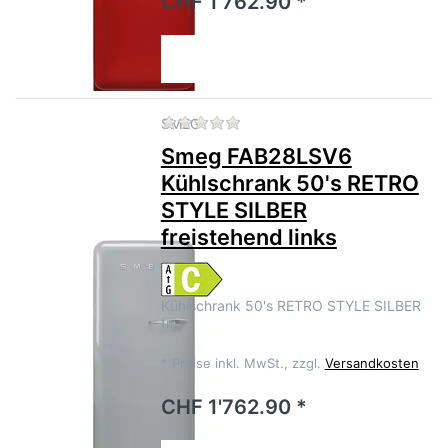
CHF 1'762.90 *
Zu diesem Produkt liegen no
SMEG
Smeg FAB28LSV6
Kühlschrank 50's RETRO
STYLE SILBER
freistehend links
Kühlschrank 50's RETRO STYLE SILBER
fr…
*
Preise inkl. MwSt., zzgl.
Versandkosten
CHF 1'762.90 *