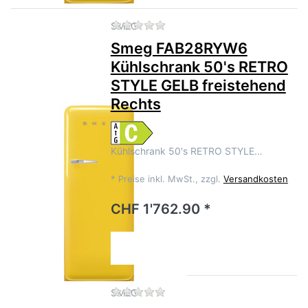
Zu diesem Produkt liegen no
SMEG
Smeg FAB28RYW6
Kühlschrank 50's RETRO
STYLE GELB freistehend
Rechts
Kühlschrank 50's RETRO STYLE…
*
Preise inkl. MwSt., zzgl.
Versandkosten
CHF 1'762.90 *
Zu diesem Produkt liegen no
SMEG