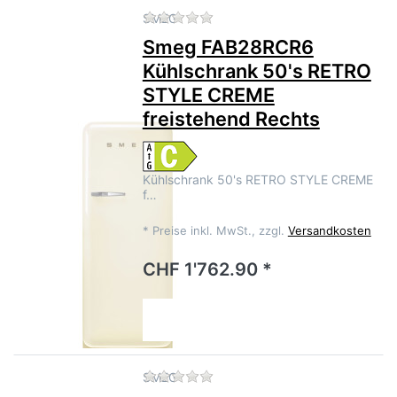
Zu diesem Produkt liegen no
SMEG
Smeg FAB28RCR6
Kühlschrank 50's RETRO
STYLE CREME
freistehend Rechts
Kühlschrank 50's RETRO STYLE CREME
f…
*
Preise inkl. MwSt., zzgl.
Versandkosten
CHF 1'762.90 *
Zu diesem Produkt liegen no
SMEG