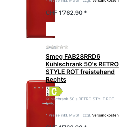
*
Preise inkl. MwSt., zzgl.
Versandkosten
CHF 1'762.90 *
Zu diesem Produkt liegen no
SMEG
Smeg FAB28RRD6
Kühlschrank 50's RETRO
STYLE ROT freistehend
Rechts
Kühlschrank 50's RETRO STYLE ROT
freis…
*
Preise inkl. MwSt., zzgl.
Versandkosten