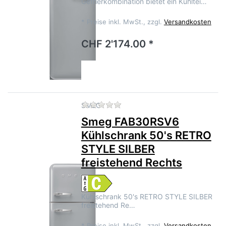
Gefrierkombination bietet ein Kühltei…
*
Preise inkl. MwSt., zzgl.
Versandkosten
CHF 2'174.00 *
Zu diesem Produkt liegen no
SMEG
Smeg FAB30RSV6
Kühlschrank 50's RETRO
STYLE SILBER
freistehend Rechts
Kühlschrank 50's RETRO STYLE SILBER
freistehend Re…
*
Preise inkl. MwSt., zzgl.
Versandkosten