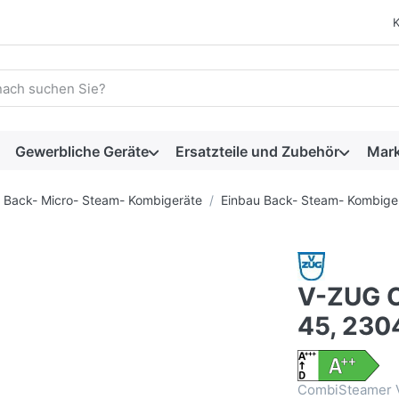
 einen Suchbegriff ein. Während Sie tippen, erscheinen automat
Gewerbliche Geräte
Ersatzteile und Zubehör
Mar
Back- Micro- Steam- Kombigeräte
Einbau Back- Steam- Kombige
V-ZUG 
45, 23
CombiSteamer V