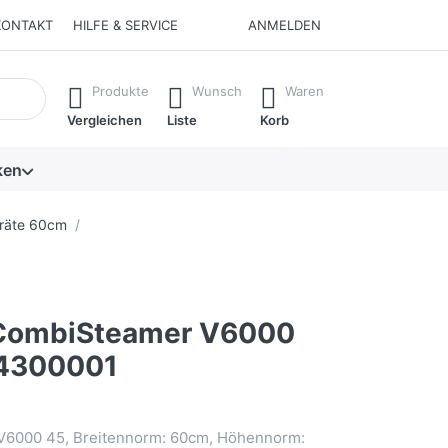
KONTAKT
HILFE & SERVICE
ANMELDEN
isch erste Ergebnisse. Drücken Sie die Eingabetaste, um alle 
Produkte
Wunsch
Waren
Vergleichen
Liste
Korb
ken
räte 60cm
CombiSteamer V6000
04300001
6000 45, Breitennorm: 60cm, Höhennorm: