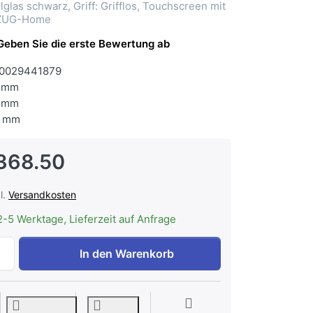
glas schwarz, Griff: Grifflos, Touchscreen mit
V-ZUG-Home
Geben Sie die erste Bewertung ab
0029441879
 mm
 mm
 mm
368.50
l.
Versandkosten
2-5 Werktage, Lieferzeit auf Anfrage
V-ZUG CombiSteamer V6000 45, 2304300001 zu CHF 3'368
In den Warenkorb