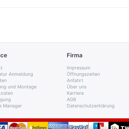
ice
Firma
kt
Impressum
atur Anmeldung
Öffnungszeiten
ten
Anfahrt
rung und Montage
Über uns
kosten
Karriere
rgung
AGB
e Manager
Datenschutzerklärung