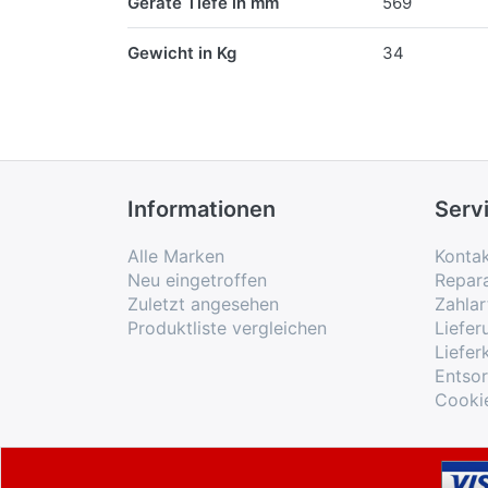
Geräte Tiefe in mm
569
Gewicht in Kg
34
Informationen
Serv
Alle Marken
Konta
Neu eingetroffen
Repar
Zuletzt angesehen
Zahlar
Produktliste vergleichen
Liefe
Liefer
Entso
Cooki