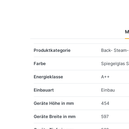
M
Merkmale
Produktkategorie
Back- Steam-
Farbe
Spiegelglas 
Energieklasse
A++
Einbauart
Einbau
Geräte Höhe in mm
454
Geräte Breite in mm
597