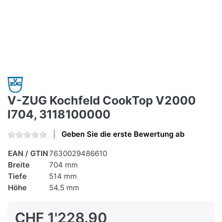
V-ZUG Kochfeld CookTop V2000
I704, 3118100000
Geben Sie die erste Bewertung ab
EAN / GTIN
7630029486610
Breite
704 mm
Tiefe
514 mm
Höhe
54.5 mm
CHF 1'228.90