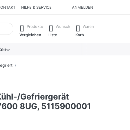
KONTAKT
HILFE & SERVICE
ANMELDEN
isch erste Ergebnisse. Drücken Sie die Eingabetaste, um alle 
Produkte
Wunsch
Waren
Vergleichen
Liste
Korb
ken
egriert
ühl-/Gefriergerät
V600 8UG, 5115900001