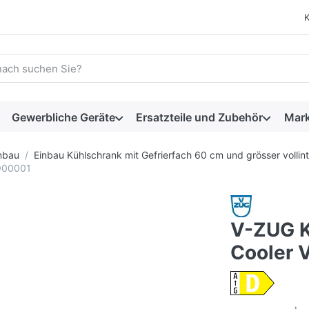
 einen Suchbegriff ein. Während Sie tippen, erscheinen automat
Gewerbliche Geräte
Ersatzteile und Zubehör
Mar
nbau
Einbau Kühlschrank mit Gefrierfach 60 cm und grösser vollint
5900001
V-ZUG K
Cooler 