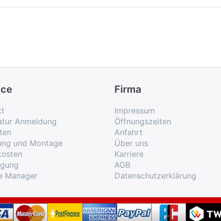
ice
Firma
kt
Impressum
atur Anmeldung
Öffnungszeiten
ten
Anfahrt
rung und Montage
Über uns
kosten
Karriere
rgung
AGB
e Manager
Datenschutzerklärung