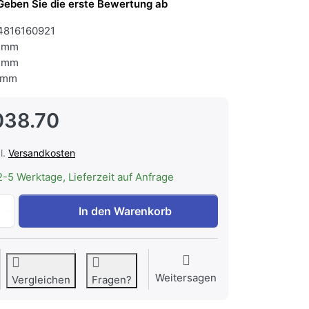
Geben Sie die erste Bewertung ab
4816160921
 mm
 mm
 mm
038.70
l.
Versandkosten
2-5 Werktage, Lieferzeit auf Anfrage
V-ZUG Kühl-/Gefriergerät Cooler V600 8UG, 5115900001 zu
In den Warenkorb
Weitersagen
Vergleichen
Fragen?