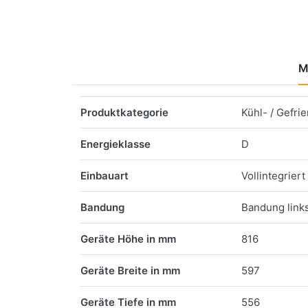
M
Merkmale
Produktkategorie
Kühl- / Gefri
Energieklasse
D
Einbauart
Vollintegriert
Bandung
Bandung link
Geräte Höhe in mm
816
Geräte Breite in mm
597
Geräte Tiefe in mm
556