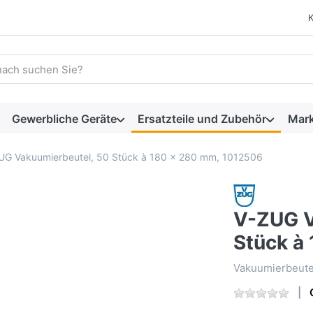
 einen Suchbegriff ein. Während Sie tippen, erscheinen automat
Gewerbliche Geräte
Ersatzteile und Zubehör
Mar
UG Vakuumierbeutel, 50 Stück à 180 x 280 mm, 1012506
V-ZUG V
Stück à
Vakuumierbeute