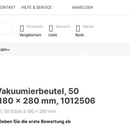
KONTAKT
HILFE & SERVICE
ANMELDEN
isch erste Ergebnisse. Drücken Sie die Eingabetaste, um alle 
Produkte
Wunsch
Waren
Vergleichen
Liste
Korb
ken
akuumierbeutel, 50
 180 x 280 mm, 1012506
l, 50 Stück à 180 x 280 mm
Geben Sie die erste Bewertung ab