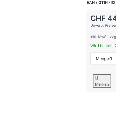
EAN / GTIN
763
CHF 44
Die UVP ist de
Unverb. Preise
inkl. MwSt. zzg
Wird bestellt 
Menge:
1
Merken