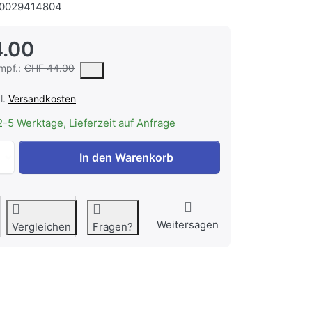
0029414804
.00
r vorgeschlagene oder empfohlene Verkaufspreis eines Produkts, wie 
mpf.:
CHF 44.00
l.
Versandkosten
2-5 Werktage, Lieferzeit auf Anfrage
V-ZUG Vakuumierbeutel, 50 Stück à 180 x 280 mm, 1012506
In den Warenkorb
Weitersagen
Vergleichen
Fragen?