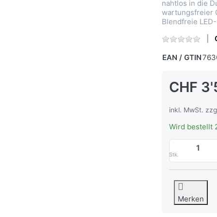
nahtlos in die 
wartungsfreier G
Blendfreie LED
EAN / GTIN
763
CHF 3'
inkl. MwSt. zzg
Wird bestellt 
Stk.
Merken