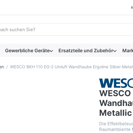
 einen Suchbegriff ein. Während Sie tippen, erscheinen automat
Gewerbliche Geräte
Ersatzteile und Zubehör
Mar
en
WESCO BKH 110 EG-2 Umluft Wandhaube Ergoline Silber-Metall
WESCO B
Wandhau
Metallic
Die Effektbeleu
Raumambiente M