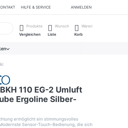
KONTAKT
HILFE & SERVICE
ANMELDEN
isch erste Ergebnisse. Drücken Sie die Eingabetaste, um alle 
Produkte
Wunsch
Waren
Vergleichen
Liste
Korb
ken
ic
KH 110 EG-2 Umluft
be Ergoline Silber-
chtung ermöglicht ein stimmungsvolles
odernste Sensor-Touch-Bedienung, die sich