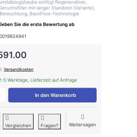
Dunstabzugshaube einfügt Regenerativer,
eruchsfilter mit langer Standzeit (Variante),
-Beleuchtung, BackFlow-Technologie
Geben Sie die erste Bewertung ab
0019824941
591.00
l.
Versandkosten
2-5 Werktage, Lieferzeit auf Anfrage
WESCO BKH 110 EG-2 Umluft Wandhaube Ergoline Silber-Met
In den Warenkorb
Weitersagen
Vergleichen
Fragen?