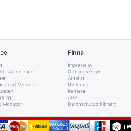
ice
Firma
kt
Impressum
atur Anmeldung
Öffnungszeiten
ten
Anfahrt
rung und Montage
Über uns
kosten
Karriere
rgung
AGB
e Manager
Datenschutzerklärung