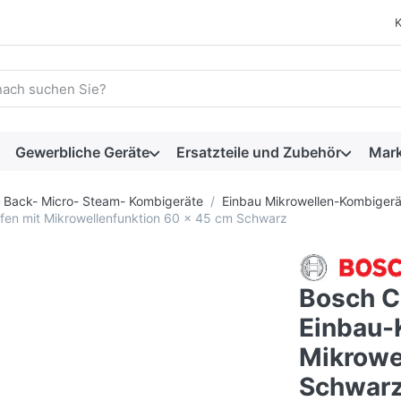
 einen Suchbegriff ein. Während Sie tippen, erscheinen automat
Gewerbliche Geräte
Ersatzteile und Zubehör
Mar
Back- Micro- Steam- Kombigeräte
Einbau Mikrowellen-Kombiger
n mit Mikrowellenfunktion 60 x 45 cm Schwarz
Bosch C
Einbau-
Mikrowe
Schwar