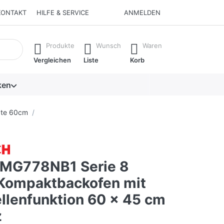
KONTAKT
HILFE & SERVICE
ANMELDEN
isch erste Ergebnisse. Drücken Sie die Eingabetaste, um alle 
Produkte
Wunsch
Waren
Vergleichen
Liste
Korb
ken
äte 60cm
MG778NB1 Serie 8
Kompaktbackofen mit
llenfunktion 60 x 45 cm
z