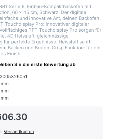
1 Serie 8, Einbau-Kompaktbackofen mit
tion, 60 x 45 cm, Schwarz. Der digitale
 einfache und innovative Art, deinen Backofen
T-Touchdisplay Pro: Innovativer digitaler
vollflächiges TFT-Touchdisplay Pro sorgen für
lle. 4D Heissluft: gleichmässige
 für perfekte Ergebnisse. Heissluft sanft:
eim Backen und Braten. Crisp Funktion: für ein
es Finish.
Geben Sie die erste Bewertung ab
2005326051
 mm
 mm
 mm
606.30
l.
Versandkosten