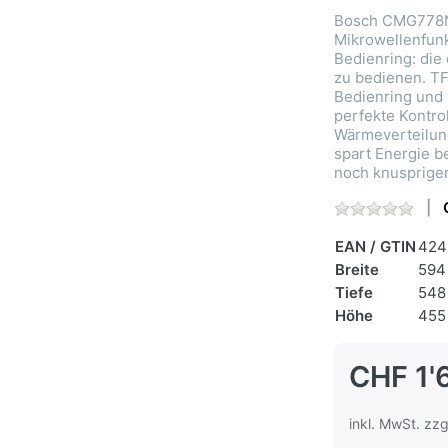
Bosch CMG778NB
Mikrowellenfunk
Bedienring: die
zu bedienen. TF
Bedienring und 
perfekte Kontro
Wärmeverteilung
spart Energie b
noch knuspriger
EAN / GTIN
424
Breite
594
Tiefe
548
Höhe
455
CHF 1'
inkl. MwSt. zzg