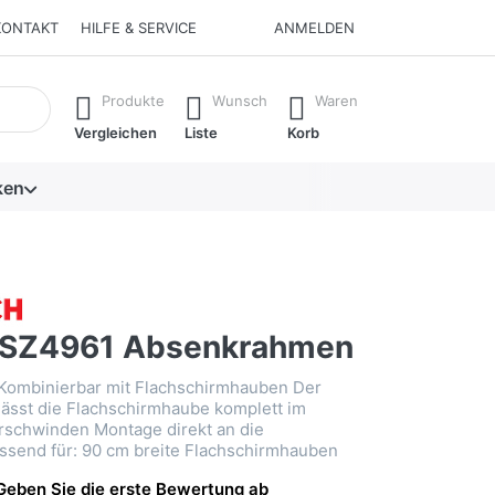
KONTAKT
HILFE & SERVICE
ANMELDEN
isch erste Ergebnisse. Drücken Sie die Eingabetaste, um alle 
Produkte
Wunsch
Waren
Vergleichen
Liste
Korb
ken
DSZ4961 Absenkrahmen
ombinierbar mit Flachschirmhauben Der
ässt die Flachschirmhaube komplett im
rschwinden Montage direkt an die
send für: 90 cm breite Flachschirmhauben
Geben Sie die erste Bewertung ab