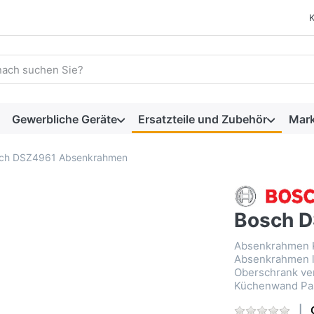
 einen Suchbegriff ein. Während Sie tippen, erscheinen automat
Gewerbliche Geräte
Ersatzteile und Zubehör
Mar
ch DSZ4961 Absenkrahmen
Bosch 
Absenkrahmen K
Absenkrahmen l
Oberschrank ve
Küchenwand Pas