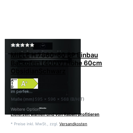
Zu diesem Produkt liegen noch keine Bewertu
MIELE
MIELE H 7860-60 BP Einbau
Backofen (400V) Höhe 60cm
ObsidianSchwarz
im perfek…
Maße
(mm)
595 x 596 x 568 (B/H/T)
Weitere Option:
Lieferzeit wählen und von Rabatt profitieren
*
Preise inkl. MwSt., zzgl.
Versandkosten