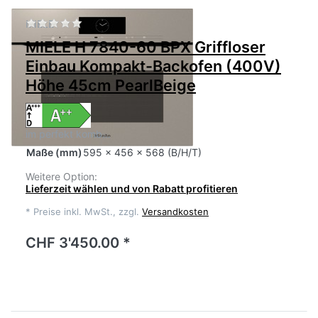
Zu diesem Produkt liegen noch keine Bewertu
MIELE
MIELE H 7840-60 BPX Griffloser
Einbau Kompakt-Backofen (400V)
Höhe 45cm PearlBeige
im perfekt komb…
Maße
(mm)
595 x 456 x 568 (B/H/T)
Weitere Option:
Lieferzeit wählen und von Rabatt profitieren
*
Preise inkl. MwSt., zzgl.
Versandkosten
CHF 3'450.00 *