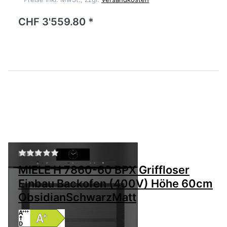
CHF 3'559.80 *
Zu diesem Produkt liegen noch keine Bewertu
MIELE
MIELE H 7860-60 BPX Griffloser
Einbau Backofen (400V) Höhe 60cm
ObsidianSchwarzMatt