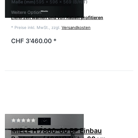
Maße
(mm)
595 x 596 x 569 (B/H/T)
Weitere Option:
Lieferzeit wählen und von Rabatt profitieren
*
Preise inkl. MwSt., zzgl.
Versandkosten
CHF 3'460.00 *
Zu diesem Produkt liegen noch keine Bewertu
MIELE
MIELE H 7860-60 BP Einbau