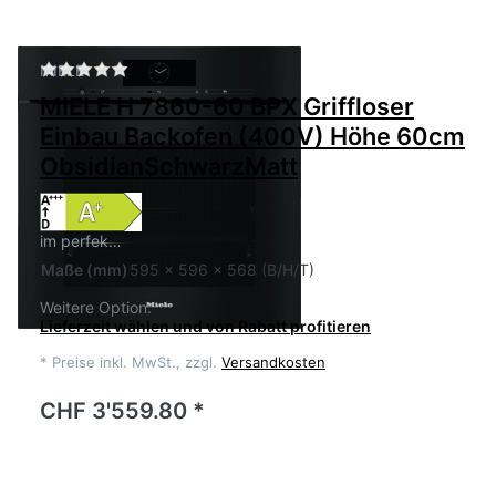
Zu diesem Produkt liegen noch keine Bewertu
MIELE
MIELE H 7860-60 BPX Griffloser
Einbau Backofen (400V) Höhe 60cm
ObsidianSchwarzMatt
im perfek…
Maße
(mm)
595 x 596 x 568 (B/H/T)
Weitere Option:
Lieferzeit wählen und von Rabatt profitieren
*
Preise inkl. MwSt., zzgl.
Versandkosten
CHF 3'559.80 *