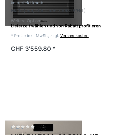
im perfekt kombi…
Maße
(mm)
595 x 596 x 568 (B/H/T)
Weitere Option:
Lieferzeit wählen und von Rabatt profitieren
*
Preise inkl. MwSt., zzgl.
Versandkosten
CHF 3'559.80 *
Zu diesem Produkt liegen noch keine Bewertu
MIELE