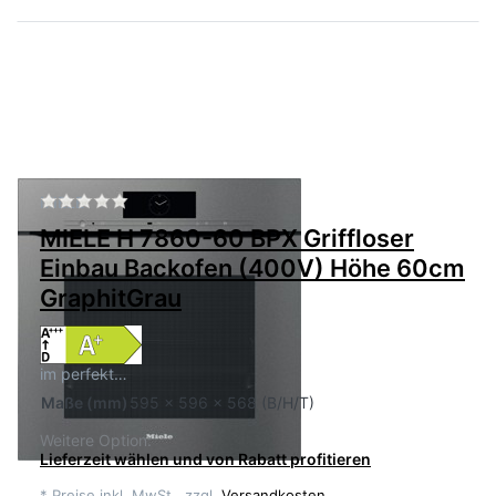
Zu diesem Produkt liegen noch keine Bewertu
MIELE
MIELE H 7860-60 BPX Griffloser
Einbau Backofen (400V) Höhe 60cm
GraphitGrau
im perfekt…
Maße
(mm)
595 x 596 x 568 (B/H/T)
Weitere Option:
Lieferzeit wählen und von Rabatt profitieren
*
Preise inkl. MwSt., zzgl.
Versandkosten