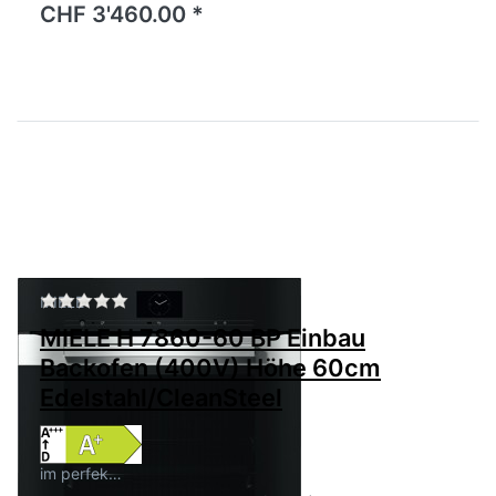
CHF 3'460.00 *
Zu diesem Produkt liegen noch keine Bewertu
MIELE
MIELE H 7860-60 BP Einbau
Backofen (400V) Höhe 60cm
Edelstahl/CleanSteel
im perfek…