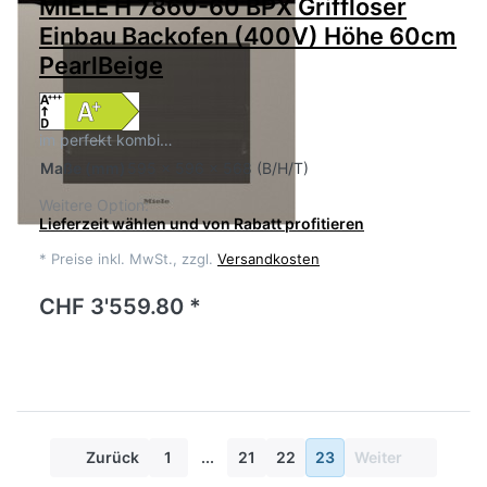
MIELE H 7860-60 BPX Griffloser
Einbau Backofen (400V) Höhe 60cm
PearlBeige
im perfekt kombi…
Maße
(mm)
595 x 596 x 568 (B/H/T)
Weitere Option:
Lieferzeit wählen und von Rabatt profitieren
*
Preise inkl. MwSt., zzgl.
Versandkosten
CHF 3'559.80 *
Zurück
1
...
21
22
23
Weiter