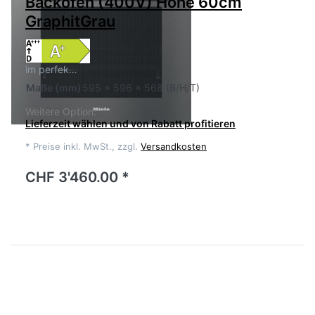
Backofen (400V) Höhe 60cm
GraphitGrau
im perfek…
Maße
(mm)
595 x 596 x 568 (B/H/T)
Weitere Option:
Lieferzeit wählen und von Rabatt profitieren
*
Preise inkl. MwSt., zzgl.
Versandkosten
CHF 3'460.00 *