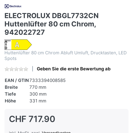
ELECTROLUX DBGL7732CN
Huttenlüfter 80 cm Chrom,
942022727
Huttenlüfter 80 cm Chrom Abluft Umluft, Drucktasten, LED
Spots
Geben Sie die erste Bewertung ab
EAN / GTIN
7333394008585
Breite
770 mm
Tiefe
300 mm
Höhe
331 mm
CHF 717.90
inkl. MwSt. zzgl.
Versandkosten