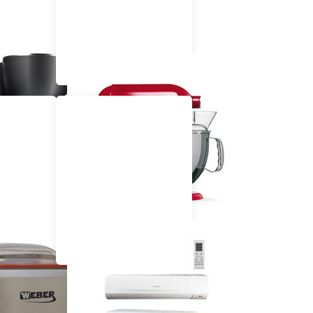
chinen
Mixer / Zerkleinerer
geräte
Klima / Ventilatoren