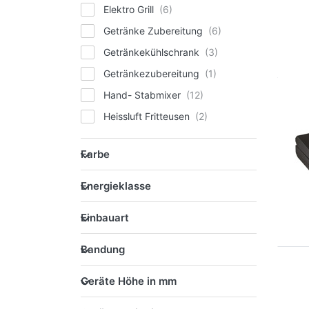
Elektro Grill
Getränke Zubereitung
Getränkekühlschrank
Getränkezubereitung
Hand- Stabmixer
Heissluft Fritteusen
Kaffeemaschine
Farbe
Farbe
Klimagerät / Ventilator
Energieklasse
Küchenmaschine
Energieklasse
Lebensmittel Zerkleinerer
Einbauart
Einbauart
Mikrowellengerät
Bandung
Party Cooler
Bandung
Sandwich Maker / Toaster
Geräte Höhe in mm
Geräte Höhe in mm
Saugroboter
Geräte Breite in mm
Speisen Zubereitung