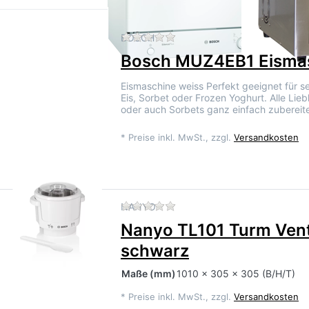
Zu diesem Produkt liegen 
BOSCH
Bosch MUZ4EB1 Eisma
Eismaschine weiss Perfekt geeignet für 
Eis, Sorbet oder Frozen Yoghurt. Alle Lieb
oder auch Sorbets ganz einfach zubereit
*
Preise inkl. MwSt., zzgl.
Versandkosten
Zu diesem Produkt liegen 
NANYO
Nanyo TL101 Turm Vent
schwarz
Maße
(mm)
1010 x 305 x 305 (B/H/T)
*
Preise inkl. MwSt., zzgl.
Versandkosten