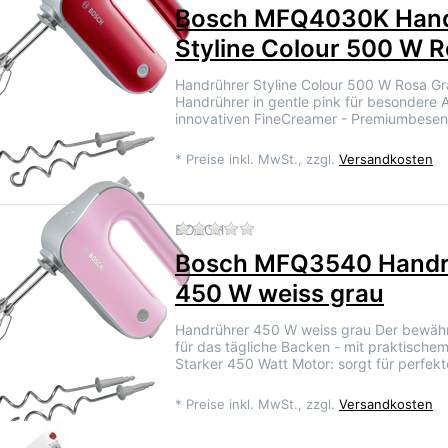
Bosch MFQ4030K Hand
Styline Colour 500 W 
Handrührer Styline Colour 500 W Rosa Gr
Handrührer in gentle pink für besondere 
innovativen FineCreamer - Premiumbesen
*
Preise inkl. MwSt., zzgl.
Versandkosten
Zu diesem Produkt liegen 
BOSCH
Bosch MFQ3540 Handr
450 W weiss grau
Handrührer 450 W weiss grau Der bewäh
für das tägliche Backen - mit praktische
Starker 450 Watt Motor: sorgt für perfek
*
Preise inkl. MwSt., zzgl.
Versandkosten