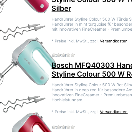
Silber
Handrührer Styline Colour 500 W Türkis Si
Handrührer in mint turquoise für besonde
mit innovativen FineCreamer - Premiumb
*
Preise inkl. MwSt., zzgl.
Versandkosten
Zu diesem Produkt liegen 
BOSCH
Bosch MFQ40303 Hand
Styline Colour 500 W Ro
Handrührer Styline Colour 500 W Rot Silb
Handrührer in deep red für besondere An
innovativen FineCreamer - Premiumbesen
Hochleistungsm…
*
Preise inkl. MwSt., zzgl.
Versandkosten
Zu diesem Produkt liegen 
BOSCH