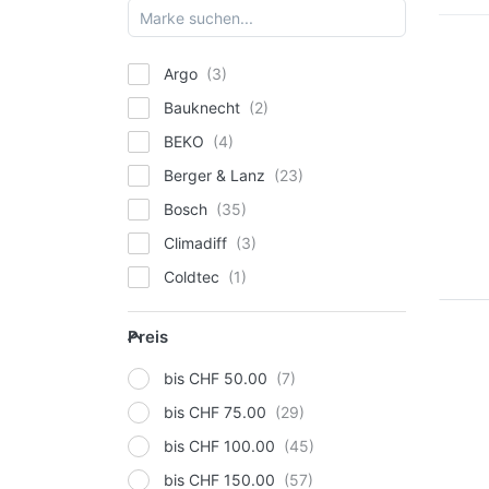
Argo
Bauknecht
BEKO
Berger & Lanz
Bosch
Climadiff
Coldtec
ECOVACS
Preis
Preis
Electrolux
Eurom
bis CHF 50.00
Kibernetik
bis CHF 75.00
Kärcher
bis CHF 100.00
Miele
bis CHF 150.00