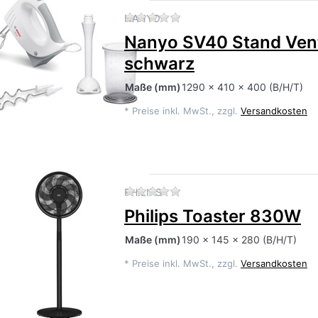
Zu diesem Produkt liegen 
NANYO
Nanyo SV40 Stand Vent
schwarz
Maße
(mm)
1290 x 410 x 400 (B/H/T)
*
Preise inkl. MwSt., zzgl.
Versandkosten
Zu diesem Produkt liegen 
PHILIPS
Philips Toaster 830W
Maße
(mm)
190 x 145 x 280 (B/H/T)
*
Preise inkl. MwSt., zzgl.
Versandkosten