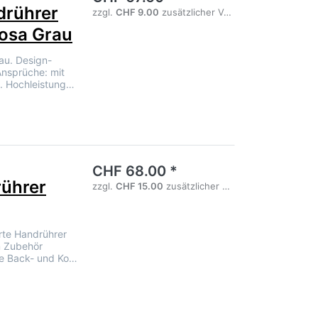
rührer
zzgl.
CHF 9.00
zusätzlicher Versandgebühr
Rosa Grau
au. Design-
Ansprüche: mit
. Hochleistung…
noch keine Bewertungen vor.
CHF 68.00 *
ührer
zzgl.
CHF 15.00
zusätzlicher Versandgebühr
rte Handrührer
m Zubehör
te Back- und Ko…