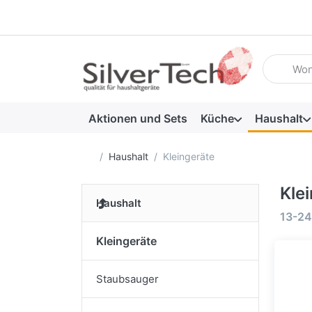
Geben Sie
Aktionen und Sets
Küche
Haushalt
Startseite
Haushalt
Kleingeräte
Kle
Haushalt
Suche
13-24
Kleingeräte
Staubsauger