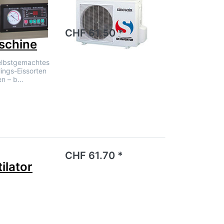
noch keine Bewertungen vor.
CHF 61.50 *
schine
selbstgemachtes
lings-Eissorten
en – b…
noch keine Bewertungen vor.
CHF 61.70 *
ilator