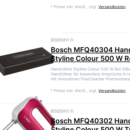
*
Preise inkl. MwSt., zzgl.
Versandkosten
Zu diesem Produkt liegen 
BOSCH
Bosch MFQ40304 Hand
Styline Colour 500 W Ro
Handrührer Styline Colour 500 W Rot Silb
Handrührer für besondere Ansprüche in r
mit innovativen FineCreamer Premiumbes
*
Preise inkl. MwSt., zzgl.
Versandkosten
Zu diesem Produkt liegen 
BOSCH
Bosch MFQ40302 Hand
Styline Colour 500 W T