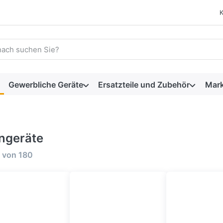
 einen Suchbegriff ein. Während Sie tippen, erscheinen automat
Gewerbliche Geräte
Ersatzteile und Zubehör
Mar
ingeräte
rgebnisse:
von
180