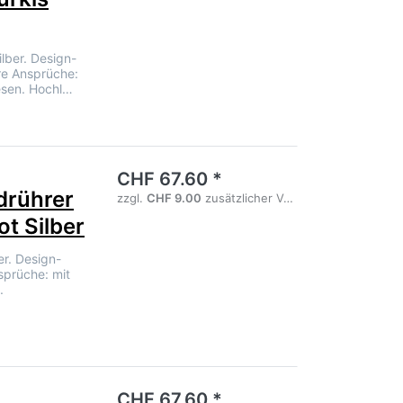
lber. Design-
re Ansprüche:
esen. Hochl…
noch keine Bewertungen vor.
CHF 67.60 *
rührer
zzgl.
CHF 9.00
zusätzlicher Versandgebühr
t Silber
er. Design-
sprüche: mit
.
noch keine Bewertungen vor.
CHF 67.60 *