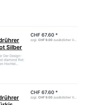
noch keine Bewertungen vor.
CHF 67.60 *
rührer
zzgl.
CHF 9.00
zusätzlicher Versandgebühr
t Silber
er Der Design-
ed diamond Rot:
en Hochlei…
noch keine Bewertungen vor.
CHF 67.60 *
rührer
zzgl.
CHF 9.00
zusätzlicher Versandgebühr
ürkis