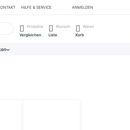
KONTAKT
HILFE & SERVICE
ANMELDEN
isch erste Ergebnisse. Drücken Sie die Eingabetaste, um alle 
Produkte
Wunsch
Waren
Vergleichen
Liste
Korb
ken