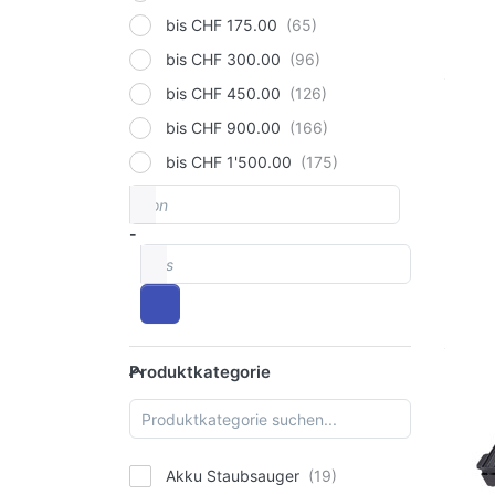
Nanyo
bis CHF 175.00
Philips
bis CHF 300.00
Roborock
bis CHF 450.00
Rotel
bis CHF 900.00
Samsung
bis CHF 1'500.00
von
Preisspanne
Smeg
Weber Home
-
bis
Produktkategorie
Produktkategorie
Akku Staubsauger