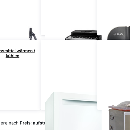
Staubsauger
Kaffeemaschinen
Küchenmas
nsmittel wärmen /
kühlen
Geschirrspüler
Vakuumier
(Tischgerät)
iere nach
Preis: aufsteigend