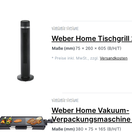
Zu diesem Produkt liegen 
WEBER HOME
Weber Home Tischgril
Maße
(mm)
75 x 260 x 605 (B/H/T)
*
Preise inkl. MwSt., zzgl.
Versandkosten
Zu diesem Produkt liegen 
WEBER HOME
Weber Home Vakuum-
Verpackungsmaschine
Maße
(mm)
380 x 75 x 165 (B/H/T)