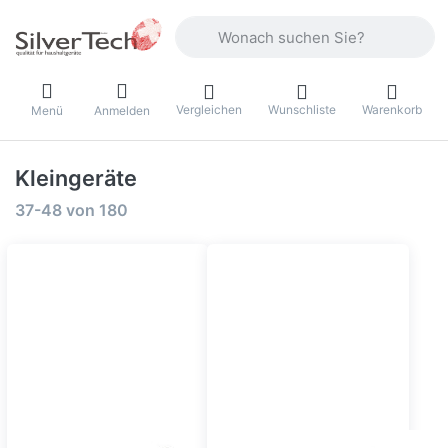
Geben Sie einen Suchbegriff ein. Währ
Vergleichen
Wunschliste
Warenkorb
Menü
Anmelden
Kleingeräte
Suchergebnisse:
37-48
von
180