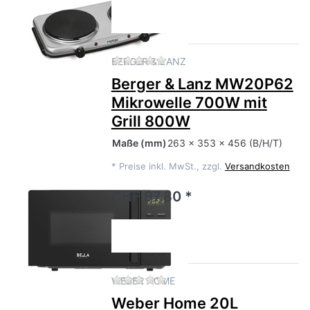
Zu diesem Produkt liegen no
BERGER & LANZ
Berger & Lanz MW20P62
Mikrowelle 700W mit
Grill 800W
Maße
(mm)
263 x 353 x 456 (B/H/T)
*
Preise inkl. MwSt., zzgl.
Versandkosten
CHF 97.80 *
Zu diesem Produkt liegen no
WEBER HOME
Weber Home 20L