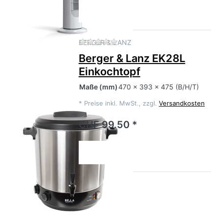
Zu diesem Produkt liegen no
BERGER & LANZ
Berger & Lanz EK28L
Einkochtopf
Maße
(mm)
470 x 393 x 475 (B/H/T)
*
Preise inkl. MwSt., zzgl.
Versandkosten
CHF 99.50 *