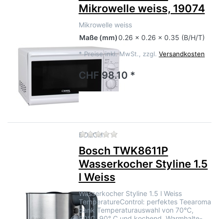
Mikrowelle weiss, 19074
Mikrowelle weiss
Maße
(mm)
0.26 x 0.26 x 0.35 (B/H/T)
*
Preise inkl. MwSt., zzgl.
Versandkosten
CHF 98.10 *
Zu diesem Produkt liegen no
BOSCH
Bosch TWK8611P
Wasserkocher Styline 1.5
l Weiss
Wasserkocher Styline 1.5 l Weiss
TemperatureControl: perfektes Teearoma
dank Temperaturauswahl von 70°C,
80°C, 90° C und kochend. Warmhalte-