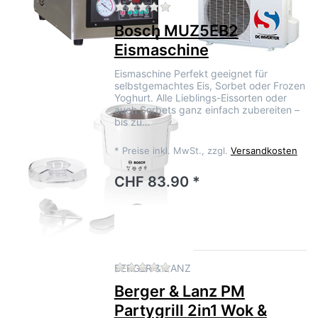
Zu diesem Produkt liegen no
BOSCH
Bosch MUZ5EB2
Eismaschine
Eismaschine Perfekt geeignet für
selbstgemachtes Eis, Sorbet oder Frozen
Yoghurt. Alle Lieblings-Eissorten oder
auch Sorbets ganz einfach zubereiten –
bis zu…
*
Preise inkl. MwSt., zzgl.
Versandkosten
CHF 83.90 *
Zu diesem Produkt liegen no
BERGER & LANZ
Berger & Lanz PM
Partygrill 2in1 Wok &