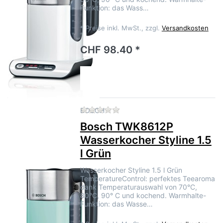
Funktion: das Wass…
*
Preise inkl. MwSt., zzgl.
Versandkosten
CHF 98.40 *
Zu diesem Produkt liegen no
BOSCH
Bosch TWK8612P
Wasserkocher Styline 1.5
l Grün
Wasserkocher Styline 1.5 l Grün
TemperatureControl: perfektes Teearoma
dank Temperaturauswahl von 70°C,
80°C, 90° C und kochend. Warmhalte-
Funktion: das Wasse…