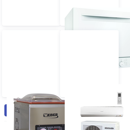
Geschirrspüler
(Tischgerät)
Vakuumiergeräte
Klima / Ventilatoren
Filtern & Sortieren