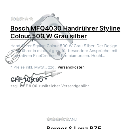
Zu diesem Produkt liegen noch keine Bewertu
BOSCH
Bosch MFQ4030 Handrührer Styline
Colour 500 W Grau silber
Handrührer Styline Colour 500 W Grau Silber. Der Design-
Handrührer in mineral grey für besondere Ansprüche: mit
innovativen FineCreamer - Premiumbesen. Hochl…
*
Preise inkl. MwSt., zzgl.
Versandkosten
CHF 109.00 *
zzgl.
CHF 9.00
zusätzlicher Versandgebühr
Zu diesem Produkt liegen no
BERGER & LANZ
Berger & Lanz BZ5