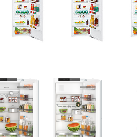
iere nach
Preis: aufsteigend
ücken Sie
Drücken Sie
Drücke
NTER für
ENTER für
ENTER fü
mehr
mehr
Option
tionen zu
Optionen zu
Kibernet
Bosch
Bosch
24 Ei
IR41VFE0
KIL42VFE0
Weinklima
Serie 4
Serie 4
Einbau-
Einbau-
hlschrank
Kühlschrank
22.5 x 56
mit
cm,
Gefrierfach
chscharnier
122.5 x 56 cm
Zu diesem Produkt liegen noch keine Bewertungen vor.
Zu diesem Produkt liegen noc
Flachscharnier
CH
BOSCH
KIBERNETI
sch
Bosch
Kiber
R41VFE0
KIL42VFE0
WKE 
rie 4
Serie 4
Einba
nbau-
Einbau-
Weink
hlschrank
Kühlschrank