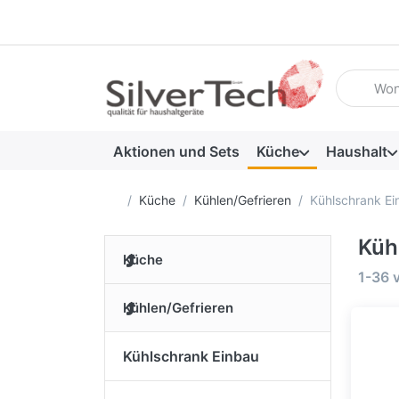
Geben Sie
Aktionen und Sets
Küche
Haushalt
Startseite
Küche
Kühlen/Gefrieren
Kühlschrank Ei
Küh
Küche
Suche
1-36
Kühlen/Gefrieren
Kühlschrank Einbau