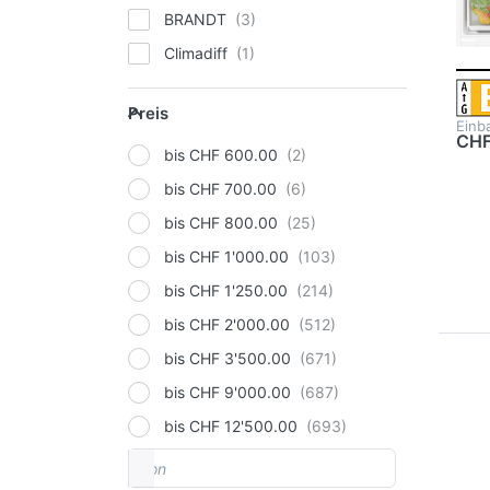
12
BRANDT
Fl
Climadiff
Electrolux
Preis
Preis
FORS
Einb
CHF
GORENJE
bis CHF 600.00
Haier
bis CHF 700.00
Hisense
bis CHF 800.00
Kibernetik
bis CHF 1'000.00
Liebherr
bis CHF 1'250.00
Miele
bis CHF 2'000.00
Samsung
bis CHF 3'500.00
Dr
E
Sibir
bis CHF 9'000.00
Op
Siemens
bis CHF 12'500.00
KU
von
Preisspanne
V-ZUG
Bo
6,