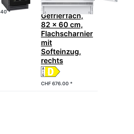
mit
.40 *
Gefrierfach,
82 x 60 cm,
Flachscharnier
mit
Softeinzug,
rechts
CHF 676.00 *
ie
Drücken Sie
ür
ENTER für
mehr
zu
Optionen zu
s
Siemens
E0
KU22LADD0H
iQ500
Unterbau-