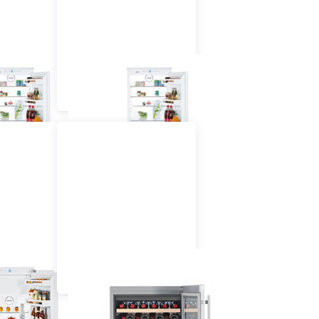
hrank mit
Einbau Kühlschrank mit
h 55 cm
Gefrierfach 60 cm
hig
dekorfähig
chrank 60
Einbau Wein-,
griert
Flaschenkühlschrank