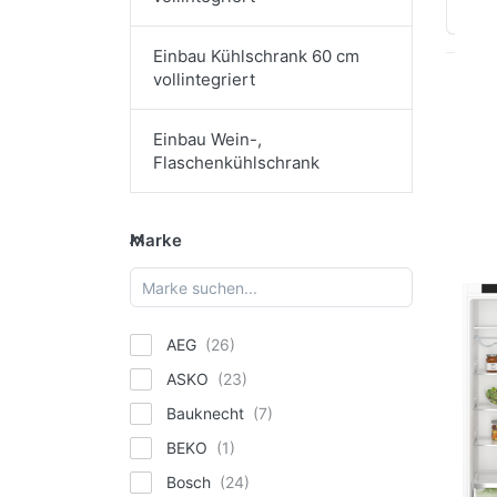
Sort
Einbau Kühlschrank 60 cm
vollintegriert
Dr
E
Einbau Wein-,
Op
Flaschenkühlschrank
K
Marke
Marke
Kü
1
Fla
BOS
AEG
Bo
ASKO
KI
Bauknecht
Se
BEKO
Ei
Kü
Bosch