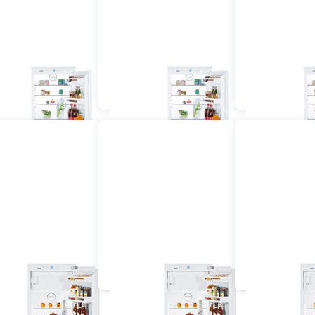
u Kühlschrank mit
Einbau Kühlschrank mit
Einbau Kühlsc
frierfach 55 cm
Gefrierfach 60 cm und
Gefrierfac
vollintegriert
grösser vollintegriert
dekorfä
au Kühlschrank 60
Einbau Kühlschrank 55
Einbau Kühls
cm dekorfähig
cm vollintegriert
cm vollinte