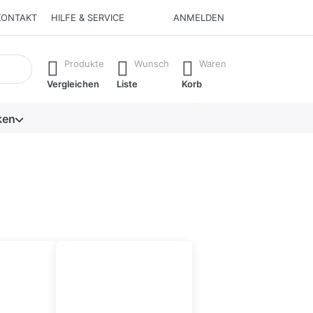
KONTAKT
HILFE & SERVICE
ANMELDEN
isch erste Ergebnisse. Drücken Sie die Eingabetaste, um alle 
Produkte
Wunsch
Waren
Vergleichen
Liste
Korb
ken