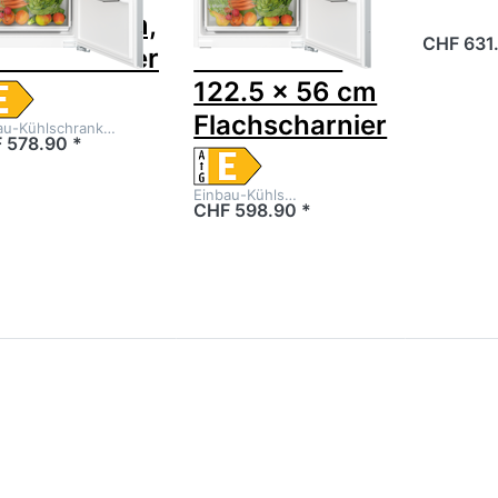
2.5 x 56 cm,
mit
CHF 631
achscharnier
Gefrierfach
122.5 x 56 cm
Flachscharnier
au-Kühlschrank…
 578.90 *
Einbau-Kühls…
CHF 598.90 *
ücken Sie
Drücken Sie
Drücken S
NTER für
ENTER für
ENTER f
mehr
mehr
mehr
tionen zu
Optionen zu
Optionen 
Bosch
Bosch
Siemen
L22ADD0H
KIL22ADD1
KU21RAD
sch Serie
Serie 6
iQ500
 Unterbau-
Einbau-
Einbau-