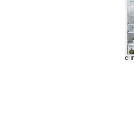
BRA
BR
12
Kü
Ei
EUR
CHF