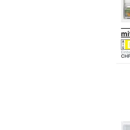
Kü
12
Fl
mi
Einb
CHF
Drü
EN
Op
zu
BIL
Küh
E