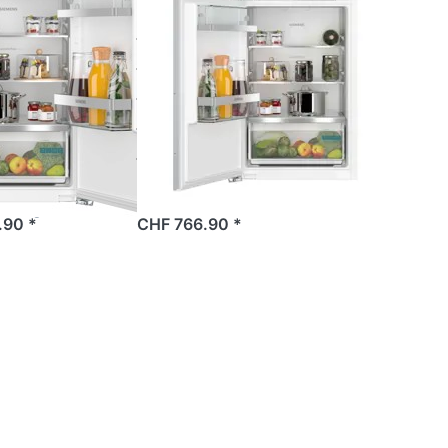
SIEMENS
ens
Siemens
RADD1
KI21RADD1Y
 Einbau-
iQ500 Einbau-
chrank
Kühlschrank
56 cm
88 x 56 cm
chtung…
Perfekte Frisch…
.90 *
CHF 766.90 *