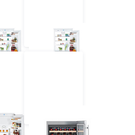
hrank mit
Einbau Kühlschrank mit
h 55 cm
Gefrierfach 60 cm
hig
dekorfähig
chrank 60
Einbau Wein-,
griert
Flaschenkühlschrank