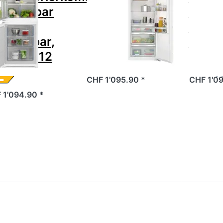
tegrierbar
iQ500 Einbau-
iQ500
nks
Kühlschrank
Kühls
chselbar,
177.5 x 56 cm
177.5
5503412
Perfekte Aufbew…
Grosszügi
CHF 1'095.90 *
CHF 1'09
 1'094.90 *
ücken Sie
Drücken Sie
Drück
NTER für
ENTER für
ENTER f
mehr
mehr
Optio
tionen zu
Optionen zu
ELECT