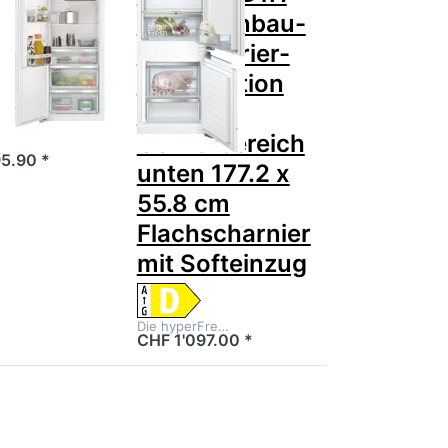
 Einbau-
iQ500 Einbau-
chrank
Kühl-Gefrier-
 x 56 cm
Kombination
mit
Gefrierbereich
ger St…
5.90 *
unten 177.2 x
55.8 cm
Flachscharnier
mit Softeinzug
Die hyperFre…
CHF 1'097.00 *
en Sie
Drücken Sie
ür mehr
ENTER für mehr
nen zu
Optionen zu
ROLUX
ELECTROLUX