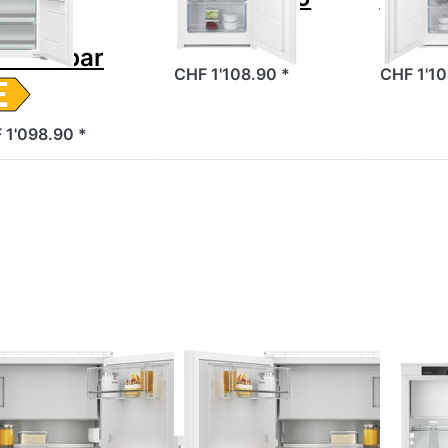
chts,
chselbar
CHF 1'108.90 *
CHF 1'10
 1'098.90 *
cken Sie
Drücken Sie
Drücke
TER für
ENTER für
ENTER f
mehr
mehr
Option
ionen zu
Optionen zu
LIEBHE
ectrolux
Electrolux
4021
160SRWE
EK160SLWE
Einbauküh
lschrank
Kühlschrank
Plus, 99
orierbar
Dekorierbar
Rechts
Links
chselbar
wechselbar
Weiss
Weiss
itennorm
Breitennorm
Zu diesem Produkt liegen noch keine Bewertungen vor.
Zu diesem Produkt liegen noc
55,
55,
3767000
923767001
CTROLUX
ELECTROLUX
LIEBHERR
ectrolux
Electrolux
LIEBH
K160SRWE
EK160SLWE
4021