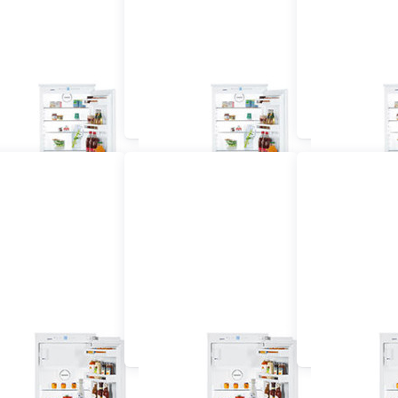
u Kühlschrank mit
Einbau Kühlschrank mit
Einbau Kühlsc
frierfach 55 cm
Gefrierfach 60 cm und
Gefrierfac
vollintegriert
grösser vollintegriert
dekorfä
au Kühlschrank 60
Einbau Kühlschrank 55
Einbau Kühls
cm dekorfähig
cm vollintegriert
cm vollinte