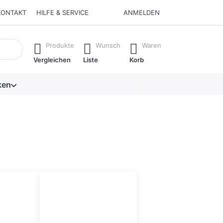
KONTAKT
HILFE & SERVICE
ANMELDEN
isch erste Ergebnisse. Drücken Sie die Eingabetaste, um alle 
Produkte
Wunsch
Waren
Vergleichen
Liste
Korb
ken