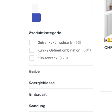
-
In
bis
Li
we
92
Produktkategorie
Produktkategorie
Getränkekühlschrank
CHF
Kühl- / Gefrierkombination
Kühlschrank
Farbe
Farbe
Energieklasse
Energieklasse
Einbauart
Einbauart
Dr
Bandung
E
Bandung
Op