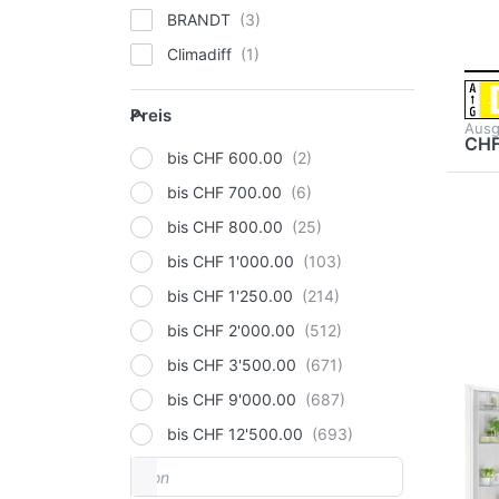
Ge
BRANDT
17
Climadiff
Electrolux
Preis
Preis
FORS
Ausg
CHF
GORENJE
bis CHF 600.00
Haier
bis CHF 700.00
Dr
me
Hisense
bis CHF 800.00
Küh
Kibernetik
bis CHF 1'000.00
we
Liebherr
bis CHF 1'250.00
Miele
bis CHF 2'000.00
Samsung
bis CHF 3'500.00
Sibir
bis CHF 9'000.00
AEG
Siemens
bis CHF 12'500.00
AE
von
Preisspanne
V-ZUG
Kü