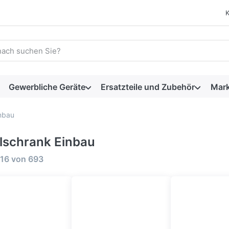
 einen Suchbegriff ein. Während Sie tippen, erscheinen automat
Gewerbliche Geräte
Ersatzteile und Zubehör
Mar
nbau
lschrank Einbau
rgebnisse:
16
von
693