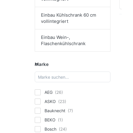
Sort
Einbau Kühlschrank 60 cm
vollintegriert
Dr
EN
Einbau Wein-,
Opt
Flaschenkühlschrank
S
KI
Marke
Marke
Kü
Ge
17
SIE
AEG
Si
ASKO
KI
Bauknecht
iQ
BEKO
Kü
mi
Bosch