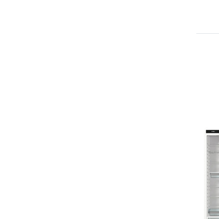
Drü
EN
Op
z
FBR
Küh
E
B
r
wec
FOR
FO
60
Kü
Ei
Ba