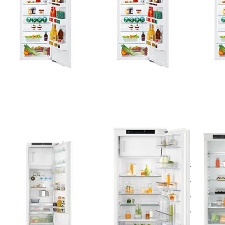
iere nach
Preis: aufsteigend
ücken Sie
Drücken Sie
Drücke
TER für
ENTER für
ENTER f
mehr
mehr
Option
ionen zu
Optionen zu
LIEBHE
iemens
ELECTROLUX
4100
82LADD0H
IK2080SR
Einbauküh
iQ500
Kühlschrank
Pure, 99
Einbau-
Einbau
hlschrank
Festtür 122.4
mit
cm Weiss,
frierfach
933033370
7.5 x 56
Zu diesem Produkt liegen noch keine Bewertungen vor.
Zu diesem Produkt liegen noc
cm
MENS
ELECTROLUX
LIEBHERR
emens
ELECTROLUX
LIEBH
82LADD0H
IK2080SR
4100
500 Einbau-
Kühlschrank
Einba
hlschrank
Einbau Festtür
Pure,
t
122.4 cm
9948