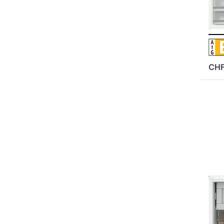
re
we
CHF
Drü
EN
Opt
El
EK
Küh
Dek
we
Bre
92
ELE
El
E