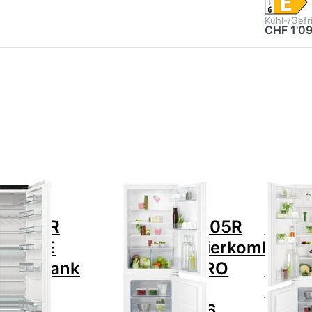
Kühl-/Gefr
CHF 1'09
cken Sie
Drücken Sie ENTER für
Drücken 
TER für
mehr Optionen zu AEG
mehr Op
mehr
AIK2405R
A
tionen
Kühl-/Gefrierkombination
Kühl-/Gef
u FORS
Einbau EURO (60 cm)
Einbau 
 601780
925513036
92
E
lschrank
inbau
andung
echts,
hselbar
Zu diesem Produkt liegen noch keine Bewertungen vor.
Zu diesem Produkt liegen noc
S
AEG
AEG
RS FBR
AEG AIK2405R
AEG 
1780 E
Kühl-/Gefrierkombinati
Kühl-
hlschrank
Einbau EURO
Einb
nbau
(60 cm)
(60 c
ndung
925513036
9255