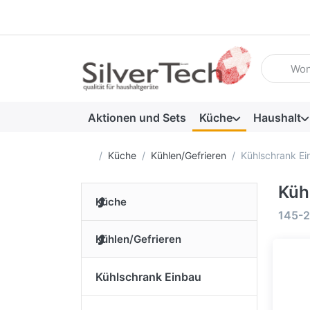
Geben Sie
Aktionen und Sets
Küche
Haushalt
Startseite
Küche
Kühlen/Gefrieren
Kühlschrank Ei
Küh
Küche
Suche
145-2
Kühlen/Gefrieren
Kühlschrank Einbau