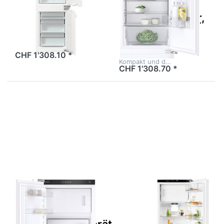
vollintegrierbar
127GC
rechts
Vollintegrierbar,
5116100000
CHF 1'308.10 *
Kompakt und d…
CHF 1'308.70 *
Drücken Sie
Drücken Sie
ENTER für mehr
ENTER für
Optionen zu V-
mehr
ZUG
Optionen zu
Kühl-/Gefriergerät
ELECTROLUX
Cooler V600
IK283SAR
127GC
Kühlschrank
Vollintegrierbar,
Einbau
5116100001
Festtür 152.3
cm,
933035712
Zu diesem Produkt liegen noch keine Bewertungen 
Zu diesem Produkt 
V-ZUG
ELECTROLUX
V-ZUG
ELECTROLUX