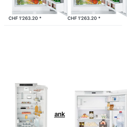
Einbaukühlschrank
Einbaukühlschrank
CHF 1'263.20 *
CHF 1'263.20 *
Drücken Sie
Drücken Sie
ENTER für mehr
ENTER für
Optionen zu
mehr
LIEBHERR IRd
Optionen
4520-22
zu SIBIR
Einbaukühlschrank
517104
Plus, 994886551
Komfort
Kühlschrank
mit
Gefrierfach
Weiss
rechts
Zu diesem Produkt liegen noch keine Bewertungen 
Zu diesem Produkt 
LIEBHERR
SIBIR
LIEBHERR IRd
SIBIR 517104
4520-22
Komfort
Einbaukühlschrank
Kühlschrank mit
Plus,
Gefrierfach