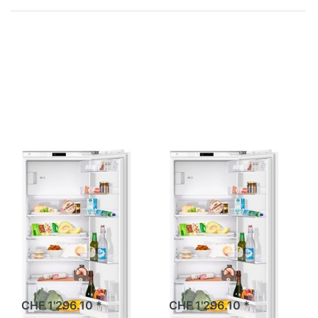
Drücken Sie
Drücken Sie
ENTER für
ENTER für
mehr
mehr
Optionen zu
Optionen zu
V-ZUG
V-ZUG
Kühlgerät
Kühlgerät
Perfect eco,
Perfect eco,
5105610015
5105610005
Zu diesem Produkt liegen noch keine Bewertungen 
Zu diesem Produkt 
V-ZUG
V-ZUG
V-ZUG
V-ZUG
Kühlgerät
Kühlgerät
Perfect eco,
Perfect eco,
5105610015
5105610005
Perfect eco,…
Perfect eco,…
CHF 1'296.10 *
CHF 1'296.10 *