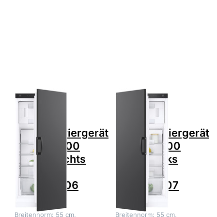
Drücken Sie
Drücken Sie
ENTER für mehr
ENTER für mehr
Optionen zu V-
Optionen zu V-
ZUG
ZUG
Kühl-/Gefriergerät
Kühl-/Gefriergerät
Cooler V600
Cooler V600
127GC Rechts
127GC Links
Nero,
Nero,
5116100006
5116100007
Zu diesem Produkt liegen noch keine Bewertungen 
Zu diesem Produkt 
V-ZUG
V-ZUG
V-ZUG
V-ZUG
Kühl-/Gefriergerät
Kühl-/Gefriergerät
Cooler V600
Cooler V600
127GC Rechts
127GC Links
Nero,
Nero,
5116100006
5116100007
Breitennorm: 55 cm,
Breitennorm: 55 cm,