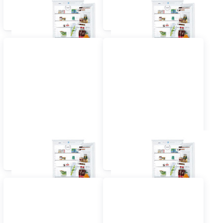
Einbau Kühlschrank mit
Einbau Kühlschrank mit
Gefrierfach 55 cm
Gefrierfach 60 cm und
vollintegriert
grösser vollintegriert
Einbau Kühlschrank mit
Einbau Kühlschrank mit
Gefrierfach 55 cm
Gefrierfach 60 cm
dekorfähig
dekorfähig