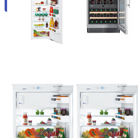
Filtern & Sortieren
Drücken Sie
Drücken Sie
ENTER für mehr
ENTER für mehr
Optionen zu
Optionen zu
LIEBHERR EKc
LIEBHERR EKc
1424-26
1424-26
Einbaukühlschrank
Einbaukühlschrank
Comfort,
Comfort,
91597751
91597851
Zu diesem Produkt liegen noch keine Bewertungen 
Zu diesem Produkt 
LIEBHERR
LIEBHERR
LIEBHERR EKc
LIEBHERR EKc
1424-26
1424-26
Einbaukühlschrank
Einbaukühlschrank
Comfort,
Comfort,
91597751
91597851