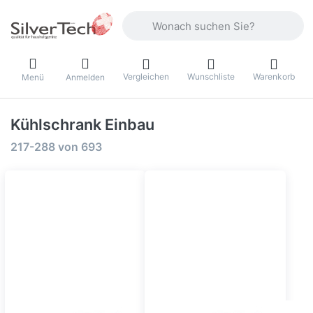
Geben Sie einen Suchbegriff ein. Währ
Vergleichen
Wunschliste
Warenkorb
Menü
Anmelden
Kühlschrank Einbau
Suchergebnisse:
217-288
von
693