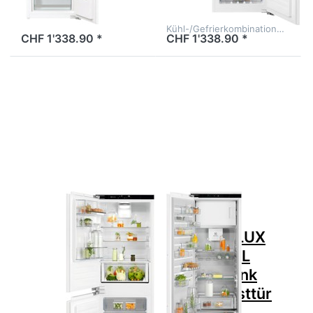
Kühl-/Gefrierkombination…
CHF 1'338.90 *
CHF 1'338.90 *
Drücken Sie ENTER für
Drücken Sie
mehr Optionen zu
ENTER für
ELECTROLUX IK275BNL
mehr
Kühl-/Gefrierkombination
Optionen zu
Einbau Festtür NoFrost
ELECTROLUX
152.3 cm, 933034623
IK3029SAL
Kühlschrank
Einbau
Festtür 176.9
cm,
923585346
Zu diesem Produkt liegen noch keine Bewertungen 
Zu diesem Produkt 
ELECTROLUX
ELECTROLUX
ELECTROLUX
ELECTROLUX
IK275BNL
IK3029SAL
Kühl-/Gefrierkombination
Kühlschrank
Einbau Festtür
Einbau Festtür
NoFrost 152.3
176.9 cm,