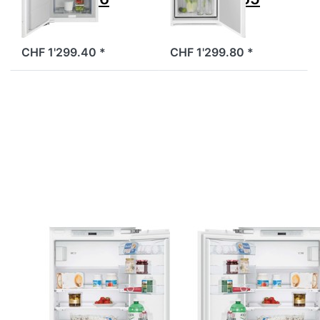
CHF 1'299.40 *
CHF 1'299.80 *
Drücken Sie
Drücken Sie
ENTER für
ENTER für
mehr
mehr
Optionen
Optionen
zu SIBIR
zu SIBIR
517108
517109
Ideal
Ideal
Kühlschrank
Kühlschrank
mit
mit
Gefrierfach
Gefrierfach
rechts
links
Zu diesem Produkt liegen noch keine Bewertungen 
Zu diesem Produkt 
SIBIR
SIBIR
SIBIR 517108
SIBIR 517109
Ideal
Ideal
Kühlschrank mit
Kühlschrank mit
Gefrierfach
Gefrierfach links