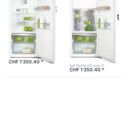
MIELE
MIELE
MIELE K 7347 C
MIELE K 7348 C
Kühlschrank C
Kühlschrank mit
Vollintegriert
Gefrierfach C
Höhe 122cm
Vollintegriert
60cm Rechts
Höhe 122cm
60cm Rechts
mit PerfectFresh P…
CHF 1'350.40 *
mit PerfectFresh P…
CHF 1'350.40 *
Drücken Sie
Drücken Sie
ENTER für mehr
ENTER für
Optionen zu
mehr
LIEBHERR IRe
Optionen zu
5101-22
MIELE KU
Einbaukühlschrank
7016 D
Pure, 994887051
Kühlschrank
mit
Gefrierfach
D Unterbau
Vollintegriert