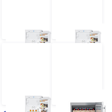
Einbau Kühlschrank 60
Einbau Kühlschrank 55
cm dekorfähig
cm vollintegriert
Einbau Kühlschrank 60
Einbau Wein-,
cm vollintegriert
Flaschenkühlschrank