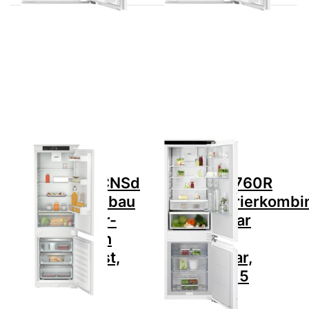
Drücken Sie
Drücken Sie ENTER für
ENTER für
mehr Optionen zu AEG
mehr
AIK2760R
Optionen zu
Kühl-/Gefrierkombination
LIEBHERR
Integrierbar Rechts
ICNSd
wechselbar, 925552015
5103-22
Einbau
Kühl-
Gefrier-
Kombination
Pure
NoFrost,
Zu diesem Produkt liegen noch keine Bewertungen 
Zu diesem Produkt 
994888251
LIEBHERR
AEG
LIEBHERR ICNSd
AEG AIK2760R
5103-22 Einbau
Kühl-/Gefrierkombi
Kühl-Gefrier-
Integrierbar
Kombination
Rechts
Pure NoFrost,
wechselbar,
994888251
925552015