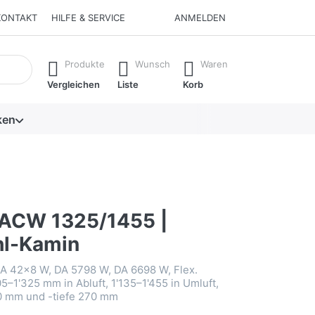
KONTAKT
HILFE & SERVICE
ANMELDEN
isch erste Ergebnisse. Drücken Sie die Eingabetaste, um alle 
Produkte
Wunsch
Waren
Vergleichen
Liste
Korb
ken
ACW 1325/1455 |
hl-Kamin
A 42x8 W, DA 5798 W, DA 6698 W, Flex.
5–1'325 mm in Abluft, 1'135–1'455 in Umluft,
0 mm und -tiefe 270 mm