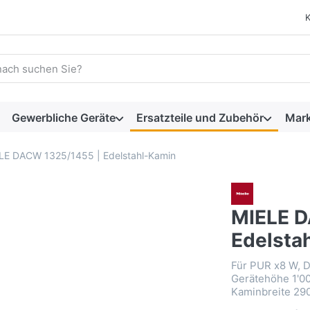
 einen Suchbegriff ein. Während Sie tippen, erscheinen automat
Gewerbliche Geräte
Ersatzteile und Zubehör
Mar
LE DACW 1325/1455 | Edelstahl-Kamin
MIELE D
Edelsta
Für PUR x8 W, D
Gerätehöhe 1'00
Kaminbreite 29