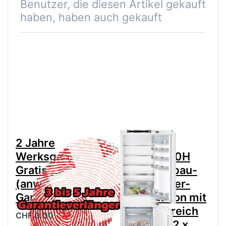
Benutzer, die diesen Artikel gekauft
haben, haben auch gekauft
2 Jahre
Siemens
Werksgarantie
KI86SADE0H
Gratis
iQ500 Einbau-
(anwählen für
Kühl-Gefrier-
Garantieverlängerung)
Kombination mit
Gefrierbereich
CHF 0.00
unten 177.2 x