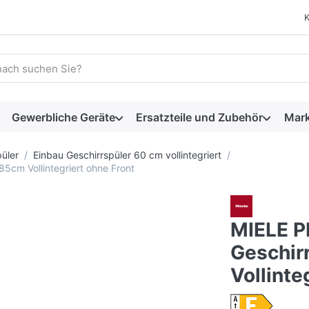
 einen Suchbegriff ein. Während Sie tippen, erscheinen automat
Gewerbliche Geräte
Ersatzteile und Zubehör
Mar
üler
Einbau Geschirrspüler 60 cm vollintegriert
5cm Vollintegriert ohne Front
MIELE P
Geschir
Vollinte