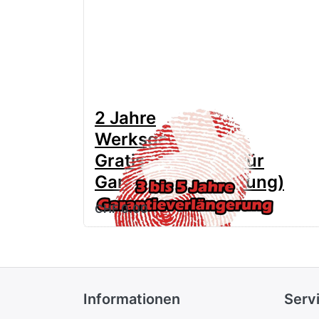
2 Jahre
Werksgarantie
Gratis (anwählen für
Garantieverlängerung)
CHF 0.00
Informationen
Serv