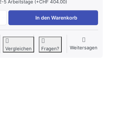
 2-5 Arbeitstage (+CHF 404.00)
MIELE PFD 104-60 SCVi XXL Geschirrspüler Höhe 85cm Vollin
In den Warenkorb
Weitersagen
Vergleichen
Fragen?