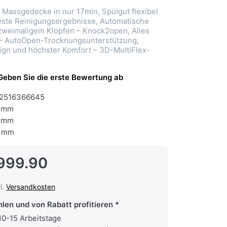
4 Massgedecke in nur 17min, Spülgut flexibel
beste Reinigungsergebnisse, Automatische
zweimaligem Klopfen – Knock2open, Alles
n – AutoOpen-Trocknungsunterstützung,
ign und höchster Komfort – 3D-MultiFlex-
Geben Sie die erste Bewertung ab
2516366645
 mm
 mm
 mm
999.90
l.
Versandkosten
hlen und von Rabatt profitieren
 10-15 Arbeitstage