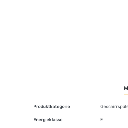
M
Merkmale
Produktkategorie
Geschirrspül
Energieklasse
E