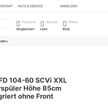
KONTAKT
HILFE & SERVICE
ANMELDEN
isch erste Ergebnisse. Drücken Sie die Eingabetaste, um alle 
Produkte
Wunsch
Waren
Vergleichen
Liste
Korb
ken
FD 104-60 SCVi XXL
rspüler Höhe 85cm
griert ohne Front