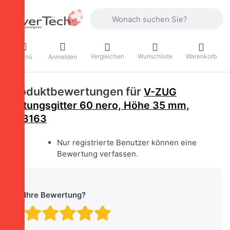
Geben Sie einen Suchbegriff ein. Währ
Vergleichen
Wunschliste
Warenkorb
Menü
Anmelden
Produktbewertungen für
V-ZUG
Lüftungsgitter 60 nero, Höhe 35 mm,
H63163
Nur registrierte Benutzer können eine
Bewertung verfassen.
Ihre Bewertung?
Bewertung: 1 von 5 Stern
Bewertung: 2 von 5 St
Bewertung: 3 von 5 
Bewertung: 4 von 
Bewertung: 5 vo