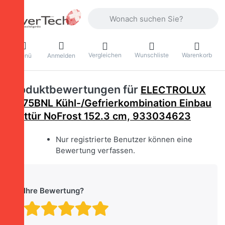
Geben Sie einen Suchbegriff ein. Währ
Vergleichen
Wunschliste
Warenkorb
Menü
Anmelden
Produktbewertungen für
ELECTROLUX
IK275BNL Kühl-/Gefrierkombination Einbau
Festtür NoFrost 152.3 cm, 933034623
Nur registrierte Benutzer können eine
Bewertung verfassen.
Ihre Bewertung?
Bewertung: 1 von 5 Stern
Bewertung: 2 von 5 St
Bewertung: 3 von 5 
Bewertung: 4 von 
Bewertung: 5 vo