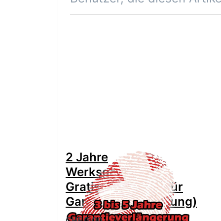
2 Jahre
Werksgarantie
Gratis (anwählen für
Garantieverlängerung)
CHF 0.00