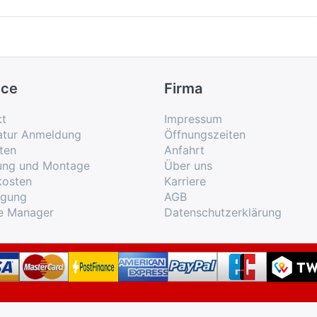
ice
Firma
kt
Impressum
atur Anmeldung
Öffnungszeiten
ten
Anfahrt
rung und Montage
Über uns
kosten
Karriere
rgung
AGB
e Manager
Datenschutzerklärung