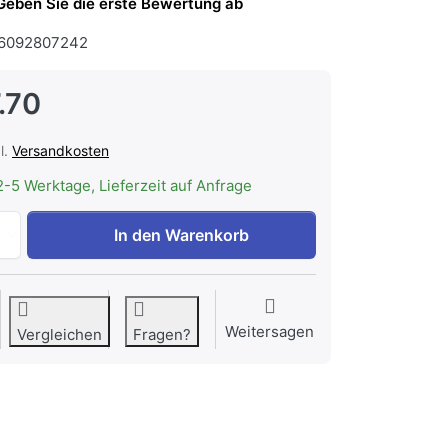
Geben Sie die erste Bewertung ab
6092807242
.70
l.
Versandkosten
2-5 Werktage, Lieferzeit auf Anfrage
Samsung VCA-ADB952 Staubbeutel (5-Stk) Clean Station B
In den Warenkorb
Weitersagen
Vergleichen
Fragen?