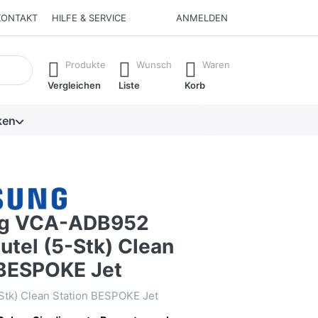
KONTAKT
HILFE & SERVICE
ANMELDEN
isch erste Ergebnisse. Drücken Sie die Eingabetaste, um alle 
Produkte
Wunsch
Waren
Vergleichen
Liste
Korb
ken
g VCA-ADB952
utel (5-Stk) Clean
 BESPOKE Jet
Stk) Clean Station BESPOKE Jet