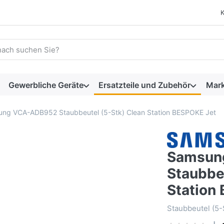
 einen Suchbegriff ein. Während Sie tippen, erscheinen automat
Gewerbliche Geräte
Ersatzteile und Zubehör
Mar
ng VCA-ADB952 Staubbeutel (5-Stk) Clean Station BESPOKE Jet
Samsun
Staubbe
Station
Staubbeutel (5-